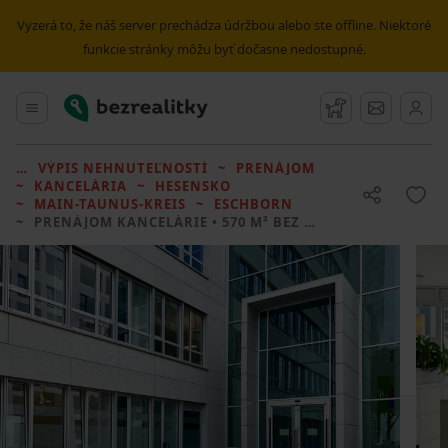
Vyzerá to, že náš server prechádza údržbou alebo ste offline. Niektoré
funkcie stránky môžu byť dočasne nedostupné.
Bezrealitky
Hlavné menu
Strážny pes
Správy
VÝPIS NEHNUTEĽNOSTÍ
PRENÁJOM
KANCELÁRIA
HESENSKO
MAIN-TAUNUS-KREIS
ESCHBORN
PRENÁJOM KANCELÁRIE
• 570 M² BEZ REALITKY