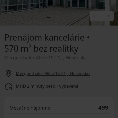
PREDCHÁ
NA
Prenájom kancelárie
•
570 m² bez realitky
Mergenthaler Allee 15-21, , Hesensko
Mergenthaler Allee 15-21, , Hesensko
MHD 2 minúty pešo • Vybavené
499
Mesačné nájomné