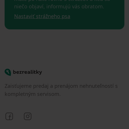
niečo objaví, informujú vás obratom.
Nastaviť strážneho psa
Bezrealitky
Zaisťujeme predaj a prenájom nehnuteľností s
kompletným servisom.
Bezrealitky na Facebooku
Bezrealitky na Instagrame