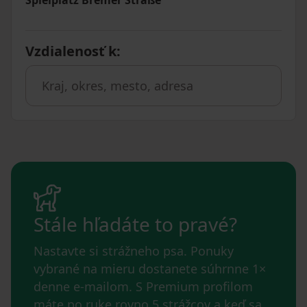
Vzdialenosť k
:
Stále hľadáte to pravé?
Nastavte si strážneho psa. Ponuky
vybrané na mieru dostanete súhrnne 1×
denne e-mailom. S Premium profilom
máte po ruke rovno 5 strážcov a keď sa