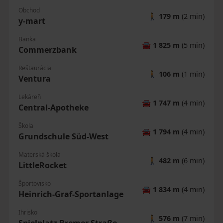
Obchod
🚶
179 m
(2 min)
y-mart
Banka
🚘
1 825 m
(5 min)
Commerzbank
Reštaurácia
🚶
106 m
(1 min)
Ventura
Lekáreň
🚘
1 747 m
(4 min)
Central-Apotheke
Škola
🚘
1 794 m
(4 min)
Grundschule Süd-West
Materská škola
🚶
482 m
(6 min)
LittleRocket
Športovisko
🚘
1 834 m
(4 min)
Heinrich-Graf-Sportanlage
Ihrisko
🚶
576 m
(7 min)
Spielplatz Bremer Straße