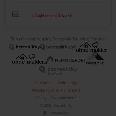
info@bezrealitky.sk
Člen realitnej skupiny European Housing Services
Súkromie
Podmienky
Stránky vytvárané v iD-SIGN
Všetky práva vyhradené
©
2026
Bezrealitky
Slovenčina