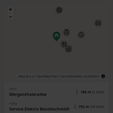
MapLibre
|
© OpenMapTiles
© OpenStreetMap contributors
MHD
🚶
186 m
(2 min)
Mergenthalerallee
Pošta
🚶
792 m
(10 min)
Service Elektro Beutelschmidt