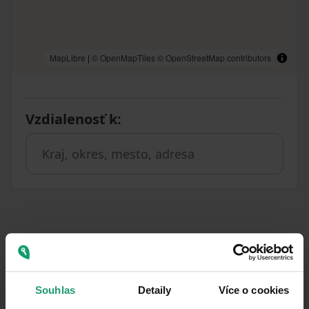
MapLibre
|
© OpenMapTiles
© OpenStreetMap contributors
Vzdialenosť k
:
Podobné ponuky ako táto
nehnuteľnosť
Souhlas
Detaily
Více o cookies
PRENÁJOM
CHATA/CHALUPA