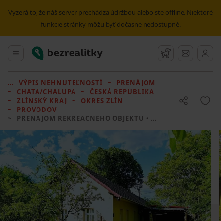
Vyzerá to, že náš server prechádza údržbou alebo ste offline. Niektoré
funkcie stránky môžu byť dočasne nedostupné.
Bezrealitky
Hlavné menu
Strážny pes
Správy
VÝPIS NEHNUTEĽNOSTÍ
PRENÁJOM
CHATA/CHALUPA
ČESKÁ REPUBLIKA
ZLÍNSKÝ KRAJ
OKRES ZLÍN
PROVODOV
PRENÁJOM REKREAČNÉHO OBJEKTU
• 2 LOŽNICE BEZ REALITKY