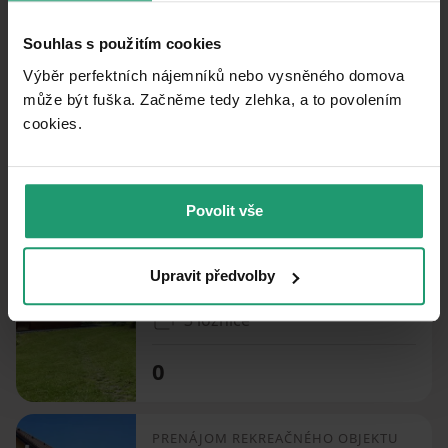
Souhlas s použitím cookies
PRENÁJOM REKREAČNÉHO OBJEKTU
Lukov - Lukov u Zlína, Zlínský kraj
Výběr perfektních nájemníků nebo vysněného domova
může být fuška. Začněme tedy zlehka, a to povolením
2 ložnice
cookies.​
0
Povolit vše
PRENÁJOM REKREAČNÉHO OBJEKTU
Pozlovice - Pozlovice, Zlínský kraj
Upravit předvolby
3 ložnice
0
PRENÁJOM REKREAČNÉHO OBJEKTU