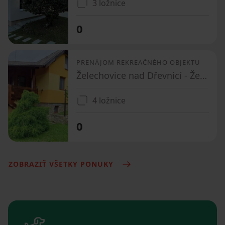
3 ložnice
0
PRENÁJOM REKREAČNÉHO OBJEKTU
Želechovice nad Dřevnicí - Želechovice nad Dřevnicí, Zlínský kraj
4 ložnice
0
ZOBRAZIŤ VŠETKY PONUKY