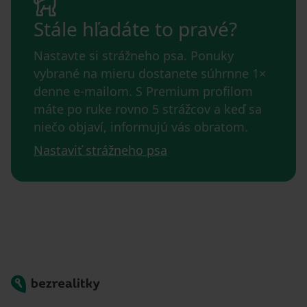
Stále hľadáte to pravé?
Nastavte si strážneho psa. Ponuky
vybrané na mieru dostanete súhrnne 1×
denne e-mailom. S Premium profilom
máte po ruke rovno 5 strážcov a keď sa
niečo objaví, informujú vás obratom.
Nastaviť strážneho psa
Bezrealitky