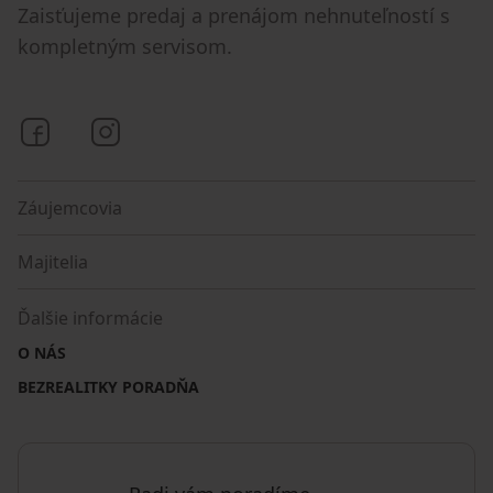
Zaisťujeme predaj a prenájom nehnuteľností s
kompletným servisom.
Bezrealitky na Facebooku
Bezrealitky na Instagrame
Záujemcovia
Majitelia
Ďalšie informácie
O NÁS
BEZREALITKY PORADŇA