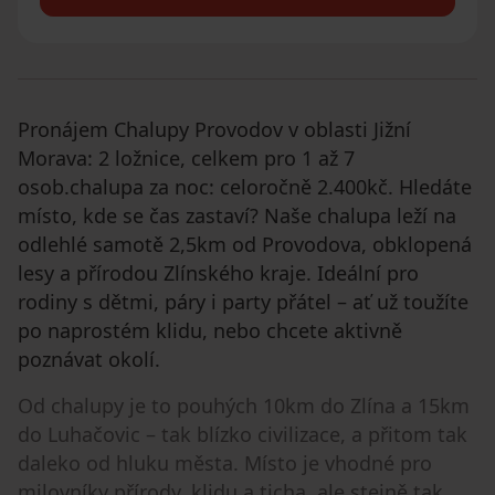
Pronájem Chalupy Provodov v oblasti Jižní
Morava: 2 ložnice, celkem pro 1 až 7
osob.chalupa za noc: celoročně 2.400kč. Hledáte
místo, kde se čas zastaví? Naše chalupa leží na
odlehlé samotě 2,5km od Provodova, obklopená
lesy a přírodou Zlínského kraje. Ideální pro
rodiny s dětmi, páry i party přátel – ať už toužíte
po naprostém klidu, nebo chcete aktivně
poznávat okolí.
Od chalupy je to pouhých 10km do Zlína a 15km
do Luhačovic – tak blízko civilizace, a přitom tak
daleko od hluku města. Místo je vhodné pro
milovníky přírody, klidu a ticha, ale stejně tak