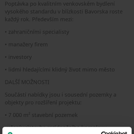
Poptávka po kvalitním venkovském bydlení
vysokého standardu v blízkosti Bavorska roste
každý rok. Především mezi:
• zahraničními specialisty
• manažery firem
• investory
• lidmi hledajícími klidný život mimo město
DALŠÍ MOŽNOSTI
Součástí nabídky jsou i sousední pozemky a
objekty pro rozšíření projektu:
• 7 000 m² stavební pozemek
určení: výstavba rezidenčního komplexu,