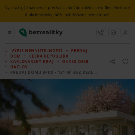
Vyzerá to, že náš server prechádza údržbou alebo ste offline. Niektoré
funkcie stránky môžu byť dočasne nedostupné.
Bezrealitky
Hlavné menu
Strážny pes
Správy
VÝPIS NEHNUTEĽNOSTÍ
PREDAJ
DOM
ČESKÁ REPUBLIKA
KARLOVARSKÝ KRAJ
OKRES CHEB
HAZLOV
PREDAJ DOMU
3+KK • 131 M² BEZ REALITKY