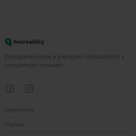
Bezrealitky
Zaisťujeme predaj a prenájom nehnuteľností s
kompletným servisom.
Bezrealitky na Facebooku
Bezrealitky na Instagrame
Záujemcovia
Majitelia