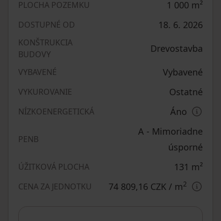
1 000
m²
PLOCHA POZEMKU
18. 6. 2026
DOSTUPNÉ OD
KONŠTRUKCIA
Drevostavba
BUDOVY
Vybavené
VYBAVENÉ
Ostatné
VYKUROVANIE
Áno
NÍZKOENERGETICKÁ
A - Mimoriadne
PENB
úsporné
131
m²
ÚŽITKOVÁ PLOCHA
2
74 809,16 CZK
/ m
CENA ZA JEDNOTKU