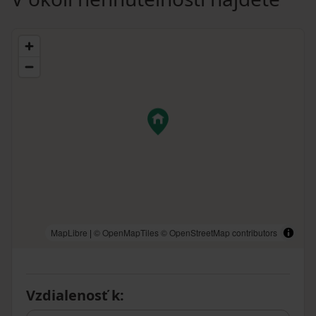
MapLibre
|
© OpenMapTiles
© OpenStreetMap contributors
Vzdialenosť k
: