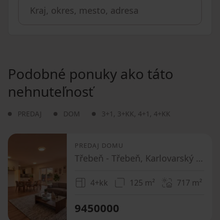
Podobné ponuky ako táto
nehnuteľnosť
PREDAJ
DOM
3+1
,
3+KK
,
4+1
,
4+KK
PREDAJ DOMU
Třebeň - Třebeň, Karlovarský kraj
4+kk
125 m²
717
m²
9450000