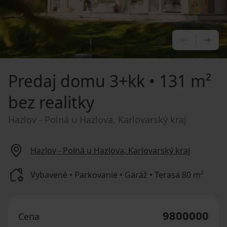
PREDCHÁ
NA
Predaj domu
3+kk • 131 m²
bez realitky
Hazlov - Polná u Hazlova, Karlovarský kraj
Hazlov - Polná u Hazlova, Karlovarský kraj
Vybavené • Parkovanie • Garáž • Terasa 80 m²
9800000
Cena