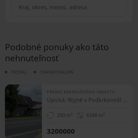
Podobné ponuky ako táto
nehnuteľnosť
PREDAJ
CHATA/CHALUPA
PREDAJ REKREAČNÉHO OBJEKTU
Úpická, Rtyně v Podkrkonoší - Rtyně v Podkrkonoší, Královéhradecký kraj
200 m²
6348
m²
3200000