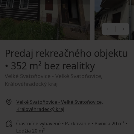
PREDCHÁ
NA
Predaj rekreačného objektu
• 352 m² bez realitky
Velké Svatoňovice - Velké Svatoňovice,
Královéhradecký kraj
Velké Svatoňovice - Velké Svatoňovice,
Královéhradecký kraj
Čiastočne vybavené • Parkovanie • Pivnica 20 m² •
Lodžia 20 m²