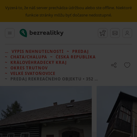
Vyzerá to, že náš server prechádza údržbou alebo ste offline. Niektoré
funkcie stránky môžu byť dočasne nedostupné.
Bezrealitky
Hlavné menu
Strážny pes
Správy
VÝPIS NEHNUTEĽNOSTÍ
PREDAJ
CHATA/CHALUPA
ČESKÁ REPUBLIKA
KRÁLOVÉHRADECKÝ KRAJ
OKRES TRUTNOV
VELKÉ SVATOŇOVICE
PREDAJ REKREAČNÉHO OBJEKTU
• 352 M² BEZ REALITKY