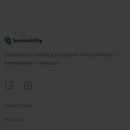
Bezrealitky
Zaisťujeme predaj a prenájom nehnuteľností s
kompletným servisom.
Bezrealitky na Facebooku
Bezrealitky na Instagrame
Záujemcovia
Majitelia