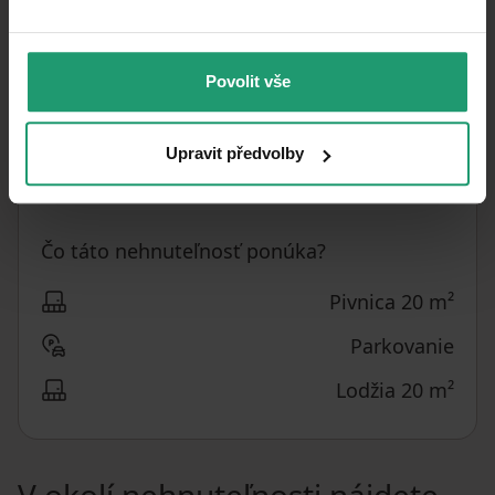
Osobné
VLASTNÍCTVO
POLOHA REKREAČNÉHO
Samostatný
OBJEKTU
Povolit vše
352
m²
ÚŽITKOVÁ PLOCHA
8 238,64 CZK
/
Upravit předvolby
CENA ZA JEDNOTKU
2
m
Čo táto nehnuteľnosť ponúka?
Pivnica 20 m²
Parkovanie
Lodžia 20 m²