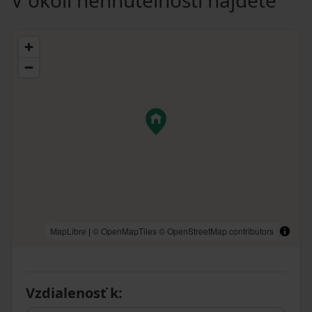
V okolí nehnuteľnosti nájdete
MapLibre
|
© OpenMapTiles
© OpenStreetMap contributors
Vzdialenosť k
: