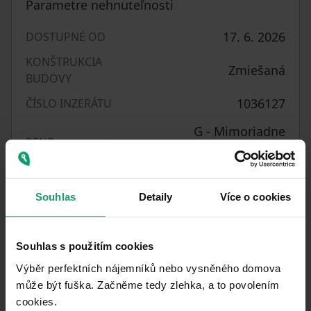
Parametre nehnuteľnosti
17. 6. 2026
DOSTUPNÉ OD
KONŠTRUKCIA
Zmiešaná
BUDOVY
1036127
ČÍSLO INZERÁTU
G - Mimoriadne
PENB
nehospodárne
Tichá lokalita
UMIESTNENIE
Souhlas
Detaily
Více o cookies
672
m²
PLOCHA POZEMKU
Pred
STAV
Souhlas s použitím cookies
rekonštrukciou
Výběr perfektních nájemníků nebo vysněného domova
Čiastočne
může být fuška. Začněme tedy zlehka, a to povolením
VYBAVENÉ
cookies.​