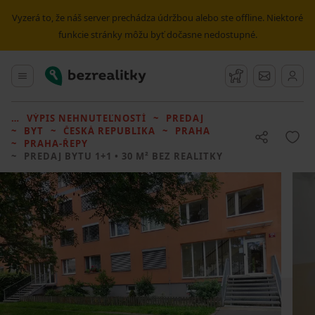
Vyzerá to, že náš server prechádza údržbou alebo ste offline. Niektoré
funkcie stránky môžu byť dočasne nedostupné.
Bezrealitky
Hlavné menu
Strážny pes
Správy
VÝPIS NEHNUTEĽNOSTÍ
PREDAJ
BYT
ČESKÁ REPUBLIKA
PRAHA
PRAHA-ŘEPY
PREDAJ BYTU
1+1 • 30 M² BEZ REALITKY