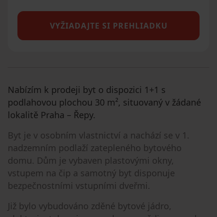
VYŽIADAJTE SI PREHLIADKU
Nabízím k prodeji byt o dispozici 1+1 s
podlahovou plochou 30 m², situovaný v žádané
lokalitě Praha – Řepy.
Byt je v osobním vlastnictví a nachází se v 1.
nadzemním podlaží zatepleného bytového
domu. Dům je vybaven plastovými okny,
vstupem na čip a samotný byt disponuje
bezpečnostními vstupními dveřmi.
Již bylo vybudováno zděné bytové jádro,