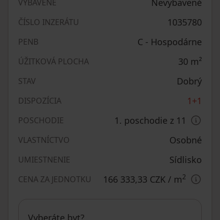
Nevybavené
VYBAVENÉ
1035780
ČÍSLO INZERÁTU
C - Hospodárne
PENB
30
m²
ÚŽITKOVÁ PLOCHA
Dobrý
STAV
1+1
DISPOZÍCIA
1. poschodie z 11
POSCHODIE
Osobné
VLASTNÍCTVO
Sídlisko
UMIESTNENIE
2
166 333,33 CZK
/ m
CENA ZA JEDNOTKU
Vyberáte byt?