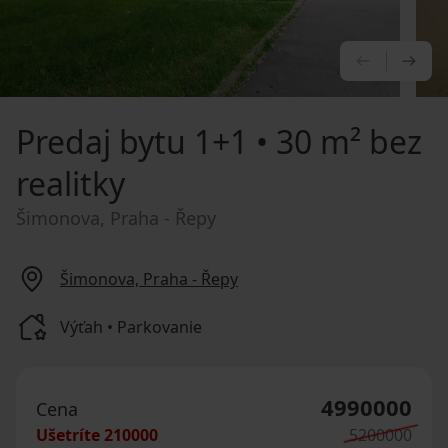
PREDCHÁ
NA
Predaj bytu
1+1 • 30 m² bez
realitky
Šimonova, Praha - Řepy
Šimonova, Praha - Řepy
Výťah • Parkovanie
4990000
Cena
Ušetríte
210000
5200000