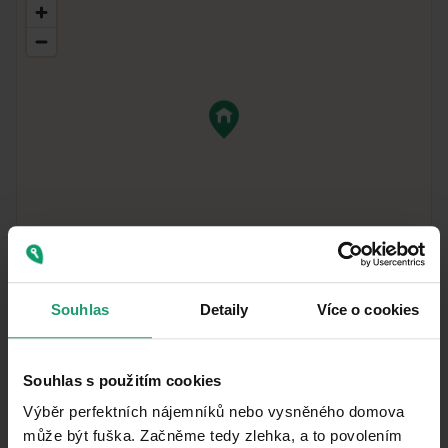
MapLibre
|
© OpenMapTiles
© OpenStreetMap contributors
Souhlas
Detaily
Více o cookies
Vzdialenosť k
:
Souhlas s použitím cookies
Výběr perfektních nájemníků nebo vysněného domova
může být fuška. Začněme tedy zlehka, a to povolením