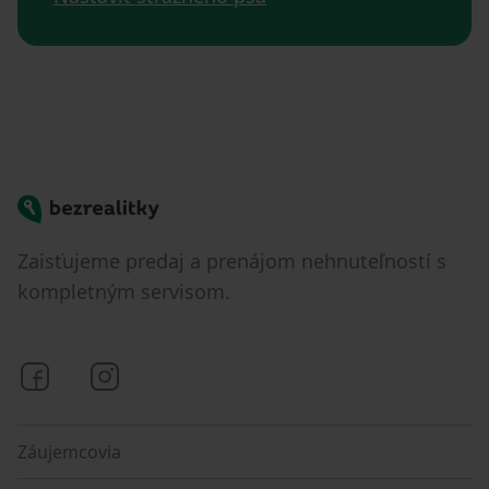
Bezrealitky
Zaisťujeme predaj a prenájom nehnuteľností s
kompletným servisom.
Bezrealitky na Facebooku
Bezrealitky na Instagrame
Záujemcovia