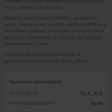
elektroinstalace je provedena v mědi a rozvody
vody i odpadů jsou v plastu.
Dispozici tvoří vstupní předsíň s vestavěnou
skříní, obytný pokoj, kuchyň oddělená příčkou a
koupelna s toaletou přístupná z kuchyně. Okna
bytu jsou orientována na východ, což zajišťuje
příjemné ranní světlo.
O spolupráci s realitními kanceláři a
zprostředkovateli nemám zájem. Děkuji
Parametre nehnuteľnosti
16. 6. 2026
DOSTUPNÉ OD
Panel
KONŠTRUKCIA BUDOVY