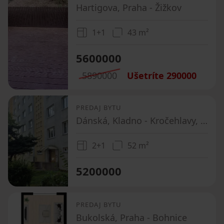
Hartigova, Praha - Žižkov
1+1
43 m²
5600000
5890000
Ušetríte
290000
PREDAJ BYTU
Dánská, Kladno - Kročehlavy, Středočeský kraj
2+1
52 m²
5200000
PREDAJ BYTU
Bukolská, Praha - Bohnice