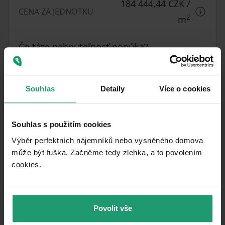
184 444,44 CZK
/
CENA ZA JEDNOTKU
2
m
Čo táto nehnuteľnosť ponúka?
Garáž
Souhlas
Detaily
Více o cookies
V okolí nehnuteľnosti nájdete
Souhlas s použitím cookies
Výběr perfektních nájemníků nebo vysněného domova
může být fuška. Začněme tedy zlehka, a to povolením
cookies.​
Povolit vše