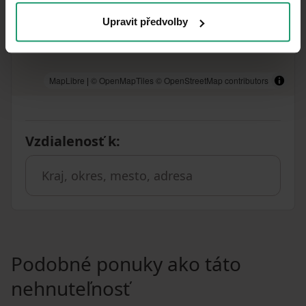
Upravit předvolby
MapLibre
|
© OpenMapTiles
© OpenStreetMap contributors
Vzdialenosť k
:
Podobné ponuky ako táto
nehnuteľnosť