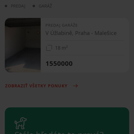
PREDAJ
GARÁŽ
PREDAJ GARÁŽE
V Úžlabině, Praha - Malešice
18 m²
1550000
ZOBRAZIŤ VŠETKY PONUKY