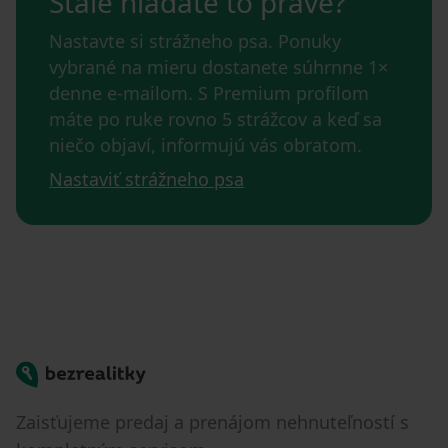
Stále hľadáte to pravé?
Nastavte si strážneho psa. Ponuky
vybrané na mieru dostanete súhrnne 1×
denne e-mailom. S Premium profilom
máte po ruke rovno 5 strážcov a keď sa
niečo objaví, informujú vás obratom.
Nastaviť strážneho psa
Bezrealitky
Zaisťujeme predaj a prenájom nehnuteľností s