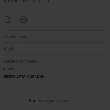
kompletným servisom.
Bezrealitky na Facebooku
Bezrealitky na Instagrame
Záujemcovia
Majitelia
Ďalšie informácie
O NÁS
BEZREALITKY PORADŇA
Radi vám poradíme