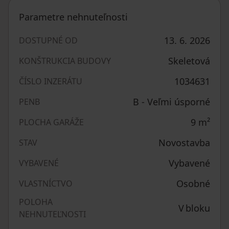
Parametre nehnuteľnosti
13. 6. 2026
DOSTUPNÉ OD
Skeletová
KONŠTRUKCIA BUDOVY
1034631
ČÍSLO INZERÁTU
B - Veľmi úsporné
PENB
9
m²
PLOCHA GARÁŽE
Novostavba
STAV
Vybavené
VYBAVENÉ
Osobné
VLASTNÍCTVO
POLOHA
V bloku
NEHNUTEĽNOSTI