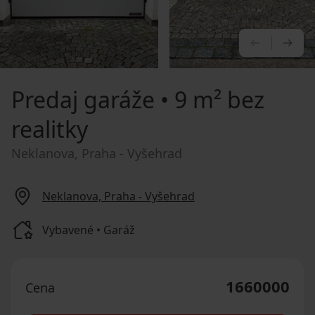
PREDCHÁ
NA
Predaj garáže
• 9 m² bez
realitky
Neklanova, Praha - Vyšehrad
Neklanova, Praha - Vyšehrad
Vybavené • Garáž
1660000
Cena