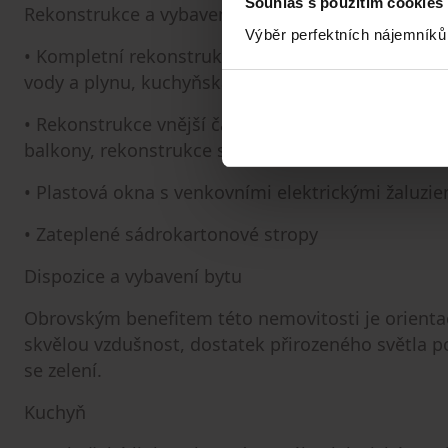
Souhlas s použitím cookies
Rekonstrukce a vybavení
Výběr perfektních nájemníků
• Kompletní rekonstrukce interiéru (2015): nové zd
vody a plynu, kuchyňská linka, podlahy, bezpečno
• Rekonstrukce vnější části domu a střechy (2026):
balkony, rekonstrukce sklepa
• Plastová okna s venkovními elektrickými žaluzie
• Zateplené sádrokartonové stropy
Dispozice a vybavení bytu
Obrovským benefitem této nemovitosti je orientace
skvělou vzdušnost, dostatek přirozeného světla p
se zelení.
Kuchyň