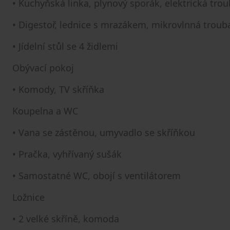
• Kuchyňská linka, plynový sporák, elektrická tro
• Digestoř, lednice s mrazákem, mikrovlnná troub
• Jídelní stůl se 4 židlemi
Obývací pokoj
• Komody, TV skříňka
Koupelna a WC
• Vana se zástěnou, umyvadlo se skříňkou
• Pračka, vyhřívaný sušák
• Samostatné WC, obojí s ventilátorem
Ložnice
• 2 velké skříně, komoda