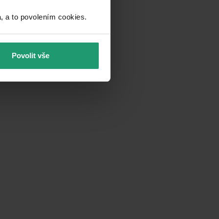
a to povolením cookies.​
Povolit vše