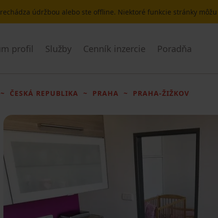
 prechádza údržbou alebo ste offline. Niektoré funkcie stránky môž
m profil
Služby
Cenník inzercie
Poradňa
ČESKÁ REPUBLIKA
PRAHA
PRAHA-ŽIŽKOV