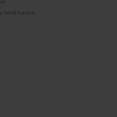
uba
a, varná konvice