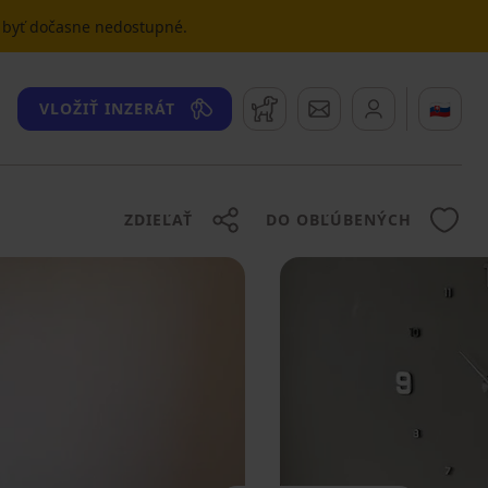
u byť dočasne nedostupné.
Strážny pes
Správy
🇸🇰
VLOŽIŤ INZERÁT
ZDIEĽAŤ
DO OBĽÚBENÝCH