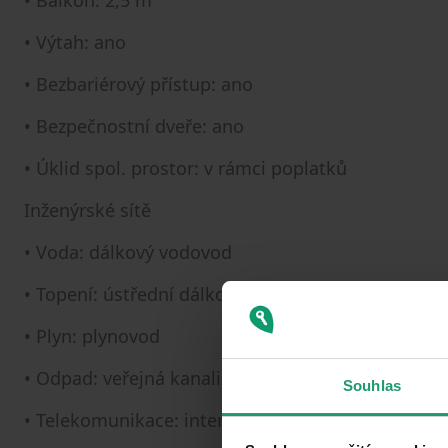
• Balkón: 2,5 m²
• Výtah: ano
• Bezbariérový přístup: ano
• Bezpečnostní dveře: ano
• Úklid spol. prostor: v rámci poplatků
Inženýrské sítě
• Voda: dálkový vodovod
• Topení: ústřední dálkové
• Plyn: plynovod
• Odpad: veřejná kanalizace
Souhlas
• Telekomunikace: internet, kabelová televize