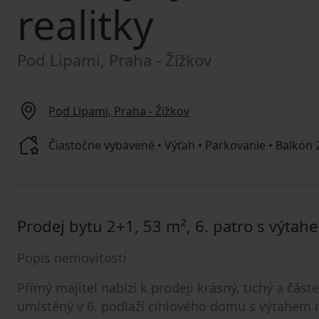
realitky
Pod Lipami, Praha - Žižkov
Pod Lipami, Praha - Žižkov
Čiastočne vybavené • Výťah • Parkovanie • Balkón 2
Prodej bytu 2+1, 53 m², 6. patro s výtah
Popis nemovitosti
Přímý majitel nabízí k prodeji krásný, tichý a část
umístěný v 6. podlaží cihlového domu s výtahem 