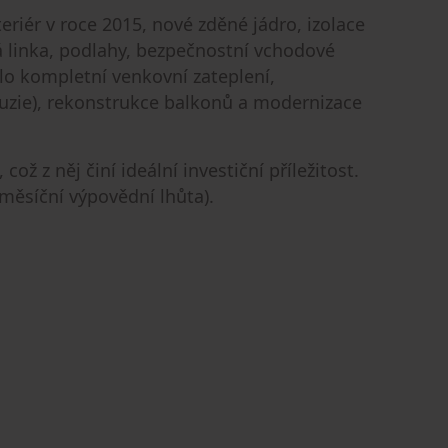
riér v roce 2015, nové zděné jádro, izolace
á linka, podlahy, bezpečnostní vchodové
lo kompletní venkovní zateplení,
luzie), rekonstrukce balkonů a modernizace
ž z něj činí ideální investiční příležitost.
měsíční výpovědní lhůta).