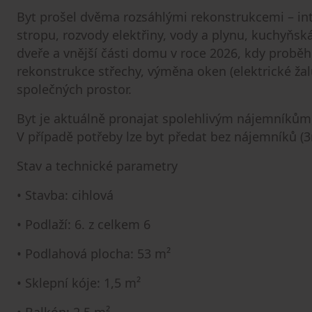
Byt prošel dvěma rozsáhlými rekonstrukcemi – inte
stropu, rozvody elektřiny, vody a plynu, kuchyňsk
dveře a vnější části domu v roce 2026, kdy proběh
rekonstrukce střechy, výměna oken (elektrické ža
společných prostor.
Byt je aktuálně pronajat spolehlivým nájemníkům, co
V případě potřeby lze byt předat bez nájemníků (3
Stav a technické parametry
• Stavba: cihlová
• Podlaží: 6. z celkem 6
• Podlahová plocha: 53 m²
• Sklepní kóje: 1,5 m²