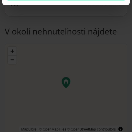
Pivnica 70 m²
V okolí nehnuteľnosti nájdete
MapLibre
|
© OpenMapTiles
© OpenStreetMap contributors