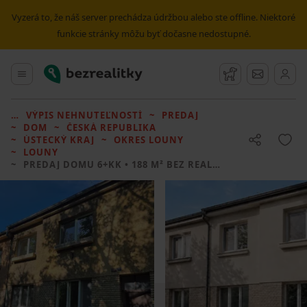
Vyzerá to, že náš server prechádza údržbou alebo ste offline. Niektoré
funkcie stránky môžu byť dočasne nedostupné.
Bezrealitky
Hlavné menu
Strážny pes
Správy
VÝPIS NEHNUTEĽNOSTÍ
PREDAJ
DOM
ČESKÁ REPUBLIKA
ÚSTECKÝ KRAJ
OKRES LOUNY
LOUNY
PREDAJ DOMU
6+KK • 188 M² BEZ REALITKY