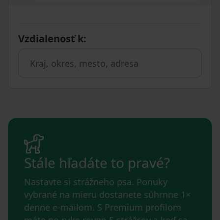
Vzdialenosť k
:
Stále hľadáte to pravé?
Nastavte si strážneho psa. Ponuky
vybrané na mieru dostanete súhrnne 1×
denne e-mailom. S Premium profilom
máte po ruke rovno 5 strážcov a keď sa