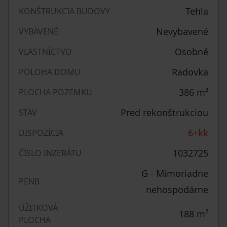
Tehla
KONŠTRUKCIA BUDOVY
Nevybavené
VYBAVENÉ
Osobné
VLASTNÍCTVO
Radovka
POLOHA DOMU
386
m²
PLOCHA POZEMKU
Pred rekonštrukciou
STAV
6+kk
DISPOZÍCIA
1032725
ČÍSLO INZERÁTU
G - Mimoriadne
PENB
nehospodárne
ÚŽITKOVÁ
188
m²
PLOCHA