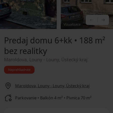
PREDCHÁ
NA
Predaj domu
6+kk • 188 m²
bez realitky
Maroldova, Louny - Louny, Ústecký kraj
Neprehliadnite
Maroldova, Louny - Louny, Ústecký kraj
Parkovanie • Balkón 4 m² • Pivnica 70 m²