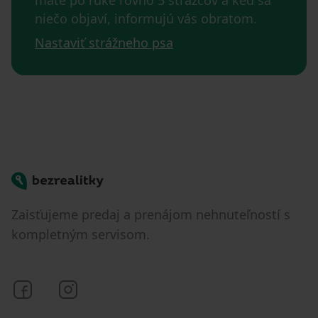
niečo objaví, informujú vás obratom.
Nastaviť strážneho psa
Bezrealitky
Zaisťujeme predaj a prenájom nehnuteľností s
kompletným servisom.
Bezrealitky na Facebooku
Bezrealitky na Instagrame