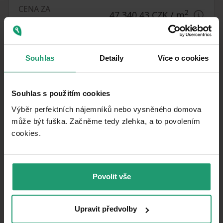
CENA ZA
2
47 340,43 CZK
/ m
JEDNOTKU
Vyberáte dom?
Souhlas
Detaily
Více o cookies
Majte istotu, že máte všetky dôležité
informácie!
Souhlas s použitím cookies
PREVERIŤ VYBRANÝ DOM
Výběr perfektních nájemníků nebo vysněného domova
může být fuška. Začněme tedy zlehka, a to povolením
cookies.​
Čo táto nehnuteľnosť ponúka?
Povolit vše
Balkón 4 m²
Parkovanie
Upravit předvolby