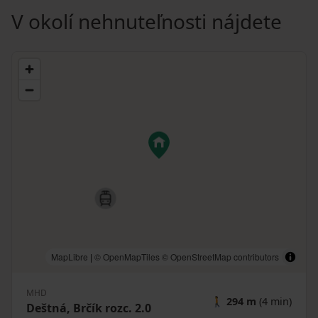
V okolí nehnuteľnosti nájdete
MapLibre
|
© OpenMapTiles
© OpenStreetMap contributors
MHD
🚶
294 m
(4 min)
Deštná, Brčík rozc. 2.0