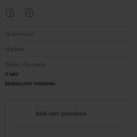
Bezrealitky na Facebooku
Bezrealitky na Instagrame
Záujemcovia
Majitelia
Ďalšie informácie
O NÁS
BEZREALITKY PORADŇA
Radi vám poradíme