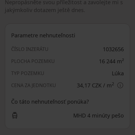
Nepropásněte svou příležitost a zavolejte mi s
jakýmkoliv dotazem ještě dnes.
Parametre nehnuteľnosti
1032656
ČÍSLO INZERÁTU
16 244
m²
PLOCHA POZEMKU
Lúka
TYP POZEMKU
2
34,17 CZK
/ m
CENA ZA JEDNOTKU
Čo táto nehnuteľnosť ponúka?
MHD 4 minúty pešo