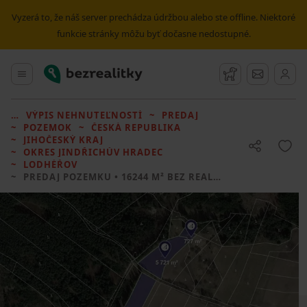
Vyzerá to, že náš server prechádza údržbou alebo ste offline. Niektoré
funkcie stránky môžu byť dočasne nedostupné.
Bezrealitky
Hlavné menu
Strážny pes
Správy
VÝPIS NEHNUTEĽNOSTÍ
PREDAJ
POZEMOK
ČESKÁ REPUBLIKA
JIHOČESKÝ KRAJ
OKRES JINDŘICHŮV HRADEC
LODHÉŘOV
PREDAJ POZEMKU
• 16244 M² BEZ REALITKY