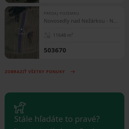
PREDAJ POZEMKU
Novosedly nad Nežárkou - Novosedly nad Nežárkou, Jihočeský kraj
11648
m²
503670
ZOBRAZIŤ VŠETKY PONUKY
Stále hľadáte to pravé?