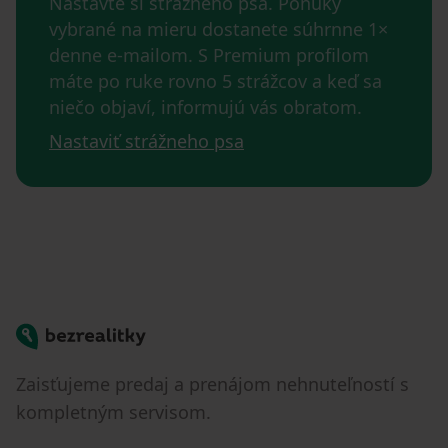
Nastavte si strážneho psa. Ponuky
vybrané na mieru dostanete súhrnne 1×
denne e-mailom. S Premium profilom
máte po ruke rovno 5 strážcov a keď sa
niečo objaví, informujú vás obratom.
Nastaviť strážneho psa
Bezrealitky
Zaisťujeme predaj a prenájom nehnuteľností s
kompletným servisom.