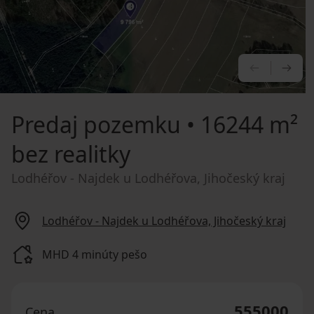
PREDCHÁ
NA
Predaj pozemku
• 16244 m²
bez realitky
Lodhéřov - Najdek u Lodhéřova, Jihočeský kraj
Lodhéřov - Najdek u Lodhéřova, Jihočeský kraj
MHD 4 minúty pešo
555000
Cena