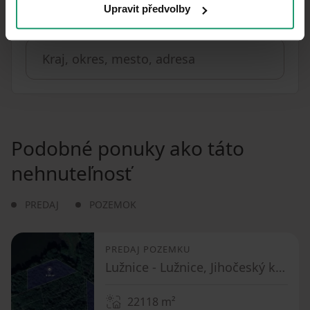
Upravit předvolby
Vzdialenosť k
:
Podobné ponuky ako táto
nehnuteľnosť
PREDAJ
POZEMOK
PREDAJ POZEMKU
Lužnice - Lužnice, Jihočeský kraj
22118
m²