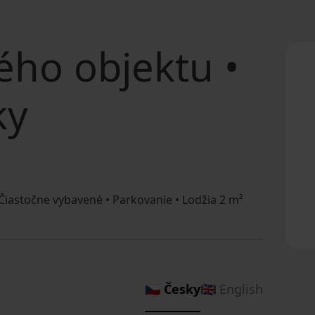
ého objektu
•
ky
Čiastočne vybavené • Parkovanie • Lodžia 2 m²
🇨🇿 Česky
🇬🇧 English