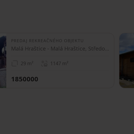
PREDAJ REKREAČNÉHO OBJEKTU
Malá Hraštice - Malá Hraštice, Středočeský kraj
29 m²
1147
m²
1850000