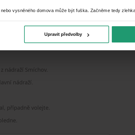
 nebo vysněného domova může být fuška. Začněme tedy zlehka, 
Upravit předvolby
míšeným zbožím i Česká pošta. Otevírací
dem.
z nádraží Smíchov.
lavní nádraží.
, případně volejte.
oledne.