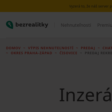
Vyzerá to, že náš server
Bezrealitky
Nehnuteľnosti
Premiu
DOMOV
VÝPIS NEHNUTEĽNOSTÍ
PREDAJ
CHA
OKRES PRAHA-ZÁPAD
ČISOVICE
PREDAJ REKR
Inzerá