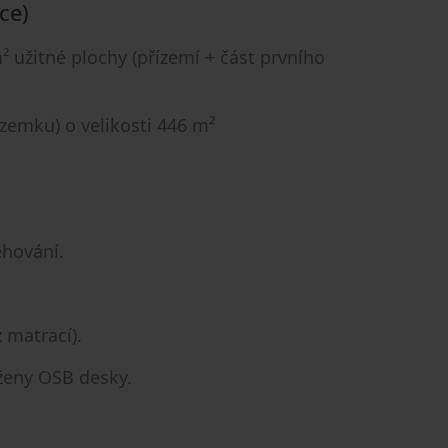
ce)
² užitné plochy (přízemí + část prvního
zemku) o velikosti 446 m²
ěhování.
 matrací).
oženy OSB desky.