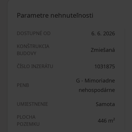
Parametre nehnuteľnosti
6. 6. 2026
DOSTUPNÉ OD
KONŠTRUKCIA
Zmiešaná
BUDOVY
1031875
ČÍSLO INZERÁTU
G - Mimoriadne
PENB
nehospodárne
Samota
UMIESTNENIE
PLOCHA
446
m²
POZEMKU