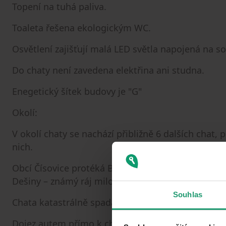
Topení na tuhá paliva.
Toaleta řešena ekologickým WC.
Osvětlení zajišťují malá LED světla napojená na so
Do chaty není zavedena elektřina ani studna.
Enegetický šítek budovy je "G"
Okolí:
V okolí chaty se nachází přibližně 6 dalších chat, p
nich.
Obcí Čísovice protéká Bojovský potok, který vytv
Dešiny – známý ráj milovníků hub a borůvek. Tato
Souhlas
Chata katastrálně spadá pod obec Čísovice.
Dojez autem přímo k chatě je možný téměř celý rok