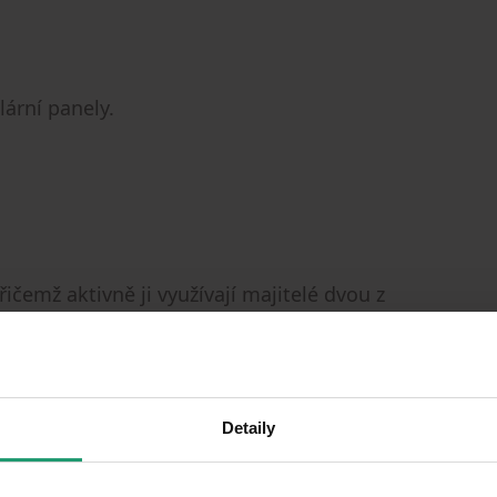
lární panely.
řičemž aktivně ji využívají majitelé dvou z
áří romantické údolí lemované právě lesem
 chata umístěná oprostřed tohoto lesa.
Detaily
, jen když nasněží (leden - únor) je nutné