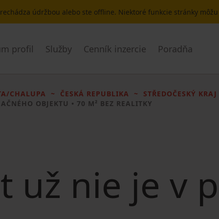
 prechádza údržbou alebo ste offline. Niektoré funkcie stránky môž
m profil
Služby
Cenník inzercie
Poradňa
TA/CHALUPA
ČESKÁ REPUBLIKA
STŘEDOČESKÝ KRAJ
EAČNÉHO OBJEKTU
• 70 M² BEZ REALITKY
t už nie je v