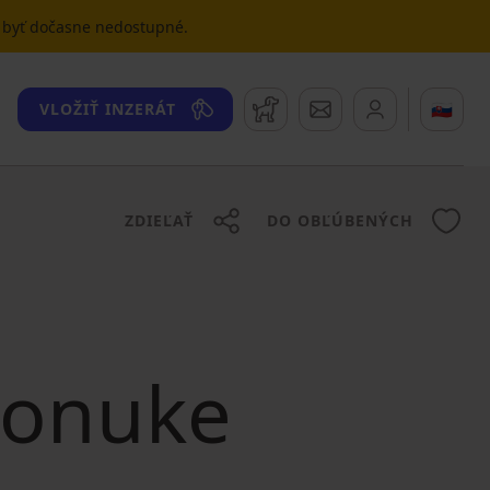
u byť dočasne nedostupné.
Strážny pes
Správy
🇸🇰
VLOŽIŤ INZERÁT
ZDIEĽAŤ
DO OBĽÚBENÝCH
 ponuke