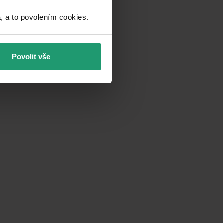
a to povolením cookies.​
Povolit vše