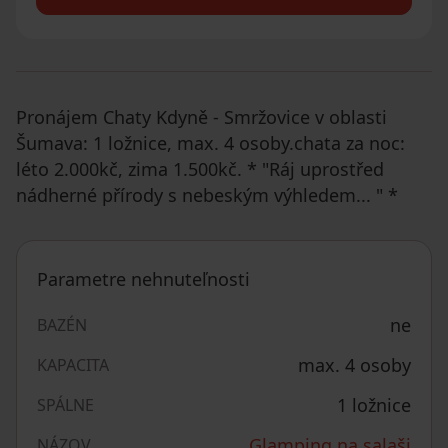
Pronájem Chaty Kdyně - Smržovice v oblasti
Šumava: 1 ložnice, max. 4 osoby.chata za noc:
léto 2.000kč, zima 1.500kč. * "Ráj uprostřed
nádherné přírody s nebeským výhledem... " *
Parametre nehnuteľnosti
ne
BAZÉN
max. 4 osoby
KAPACITA
1 ložnice
SPÁLNE
Glamping na salaši
NÁZOV