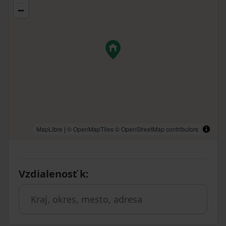
MapLibre
|
© OpenMapTiles
© OpenStreetMap contributors
Vzdialenosť k
: