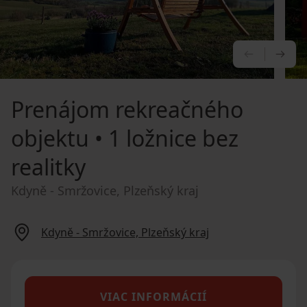
PREDCHÁ
NA
Prenájom rekreačného
objektu
• 1 ložnice bez
realitky
Kdyně - Smržovice, Plzeňský kraj
Kdyně - Smržovice, Plzeňský kraj
VIAC INFORMÁCIÍ