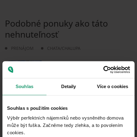
Podobné ponuky ako táto
nehnuteľnosť
PRENÁJOM
CHATA/CHALUPA
PRENÁJOM REKREAČNÉHO OBJEKTU
Bezděkov - Struhadlo, Plzeňský kraj
Souhlas
Detaily
Více o cookies
2 ložnice
0
Souhlas s použitím cookies
Výběr perfektních nájemníků nebo vysněného domova
může být fuška. Začněme tedy zlehka, a to povolením
PRENÁJOM REKREAČNÉHO OBJEKTU
cookies.​
Všeruby - Studánky u Všerub, Plzeňský kraj