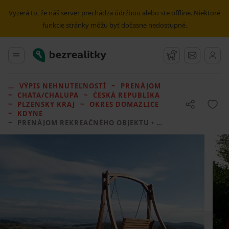
Vyzerá to, že náš server prechádza údržbou alebo ste offline. Niektoré
funkcie stránky môžu byť dočasne nedostupné.
Bezrealitky
Hlavné menu
Strážny pes
Správy
VÝPIS NEHNUTEĽNOSTÍ
PRENÁJOM
CHATA/CHALUPA
ČESKÁ REPUBLIKA
PLZEŇSKÝ KRAJ
OKRES DOMAŽLICE
KDYNĚ
PRENÁJOM REKREAČNÉHO OBJEKTU
• 1 LOŽNICE BEZ REALITKY