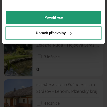
4 ložnice
Povolit vše
0
Upravit předvolby
PRENÁJOM REKREAČNÉHO OBJEKTU
Železná Ruda - Hojsova Stráž, Plzeňský kraj
3 ložnice
0
PRENÁJOM REKREAČNÉHO OBJEKTU
Strážov - Lehom, Plzeňský kraj
4 ložnice