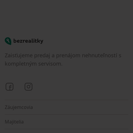
Bezrealitky
Zaisťujeme predaj a prenájom nehnuteľností s
kompletným servisom.
Bezrealitky na Facebooku
Bezrealitky na Instagrame
Záujemcovia
Majitelia