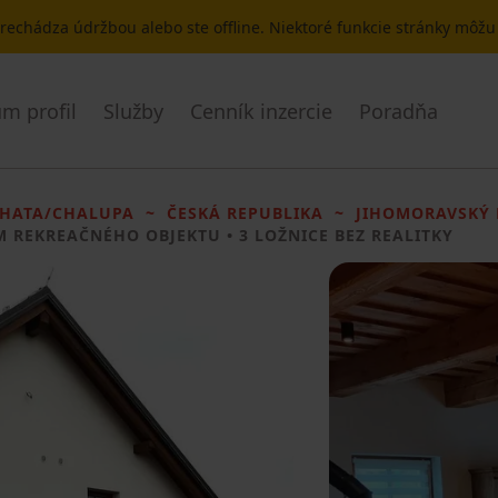
 prechádza údržbou alebo ste offline. Niektoré funkcie stránky môž
m profil
Služby
Cenník inzercie
Poradňa
HATA/CHALUPA
ČESKÁ REPUBLIKA
JIHOMORAVSKÝ 
M REKREAČNÉHO OBJEKTU
• 3 LOŽNICE BEZ REALITKY