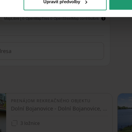
Upravit předvolby
MapLibre
|
© OpenMapTiles
© OpenStreetMap contributors
PRENÁJOM REKREAČNÉHO OBJEKTU
Dolní Bojanovice - Dolní Bojanovice, Jihomoravský kraj
3 ložnice