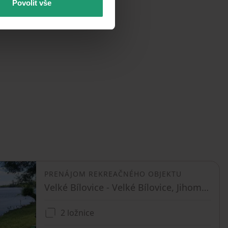
Povolit vše
PRENÁJOM REKREAČNÉHO OBJEKTU
Velké Bílovice - Velké Bílovice, Jihomoravský kraj
2 ložnice