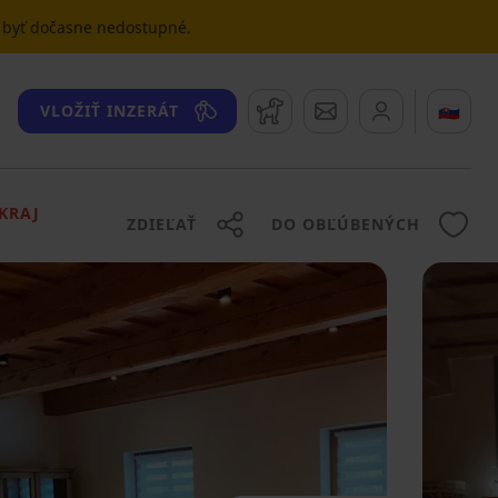
u byť dočasne nedostupné.
Strážny pes
Správy
🇸🇰
VLOŽIŤ INZERÁT
KRAJ
ZDIEĽAŤ
DO OBĽÚBENÝCH