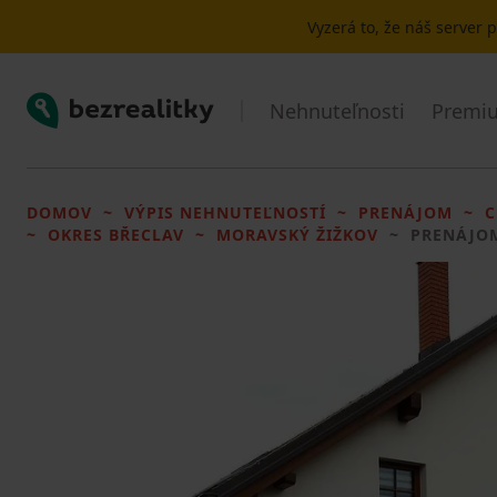
Vyzerá to, že náš server
Bezrealitky
Nehnuteľnosti
Premiu
DOMOV
VÝPIS NEHNUTEĽNOSTÍ
PRENÁJOM
C
OKRES BŘECLAV
MORAVSKÝ ŽIŽKOV
PRENÁJO