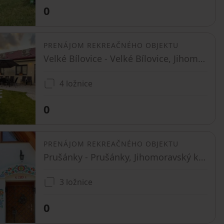
0
PRENÁJOM REKREAČNÉHO OBJEKTU
Velké Bílovice - Velké Bílovice, Jihomoravský kraj
4 ložnice
0
PRENÁJOM REKREAČNÉHO OBJEKTU
Prušánky - Prušánky, Jihomoravský kraj
3 ložnice
0