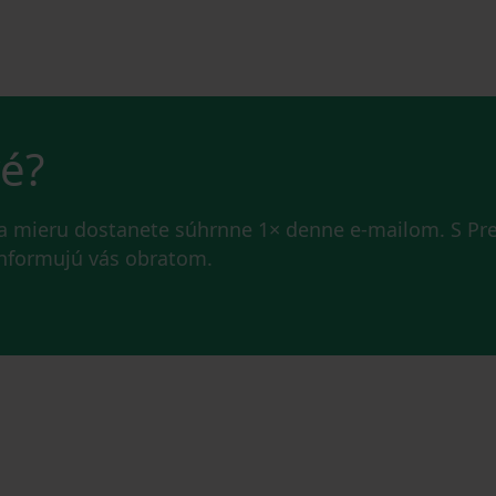
vé?
na mieru dostanete súhrnne 1× denne e-mailom. S P
 informujú vás obratom.