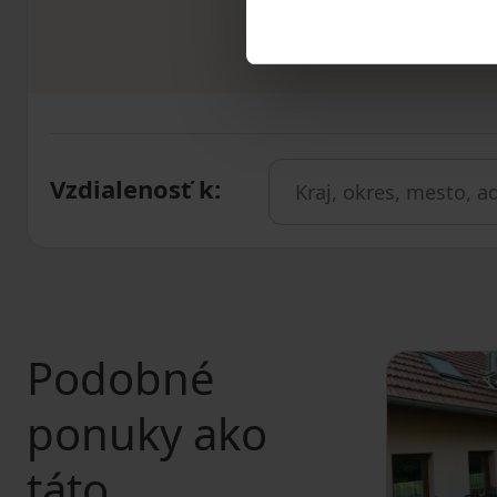
Vzdialenosť k
:
Podobné
ponuky ako
táto