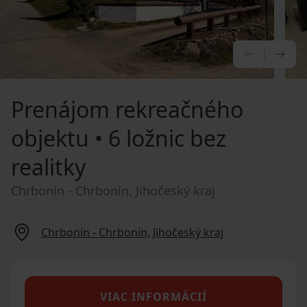
PREDCHÁ
NA
Prenájom rekreačného
objektu
• 6 ložnic bez
realitky
Chrbonín - Chrbonín, Jihočeský kraj
Chrbonín - Chrbonín, Jihočeský kraj
VIAC INFORMÁCIÍ