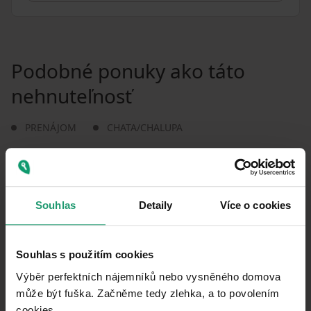
Podobné ponuky ako táto
nehnuteľnosť
PRENÁJOM
CHATA/CHALUPA
PRENÁJOM REKREAČNÉHO OBJEKTU
Planá nad Lužnicí - Planá nad Lužnicí, Jihočeský kraj
Souhlas
Detaily
Více o cookies
1 ložnice
Souhlas s použitím cookies
0
Výběr perfektních nájemníků nebo vysněného domova
může být fuška. Začněme tedy zlehka, a to povolením
PRENÁJOM REKREAČNÉHO OBJEKTU
cookies.​