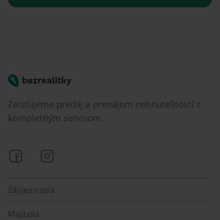
Bezrealitky
Zaisťujeme predaj a prenájom nehnuteľností s
kompletným servisom.
Bezrealitky na Facebooku
Bezrealitky na Instagrame
Záujemcovia
Majitelia