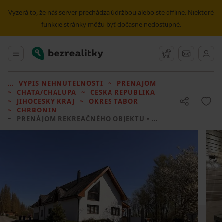
Vyzerá to, že náš server prechádza údržbou alebo ste offline. Niektoré
funkcie stránky môžu byť dočasne nedostupné.
Bezrealitky
Hlavné menu
Strážny pes
Správy
VÝPIS NEHNUTEĽNOSTÍ
PRENÁJOM
CHATA/CHALUPA
ČESKÁ REPUBLIKA
JIHOČESKÝ KRAJ
OKRES TÁBOR
CHRBONÍN
PRENÁJOM REKREAČNÉHO OBJEKTU
• 6 LOŽNIC BEZ REALITKY