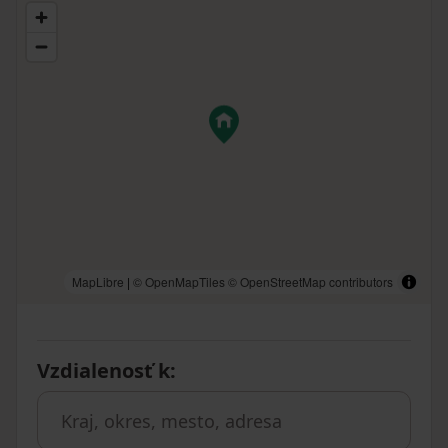
MapLibre
|
© OpenMapTiles
© OpenStreetMap contributors
Vzdialenosť k
: