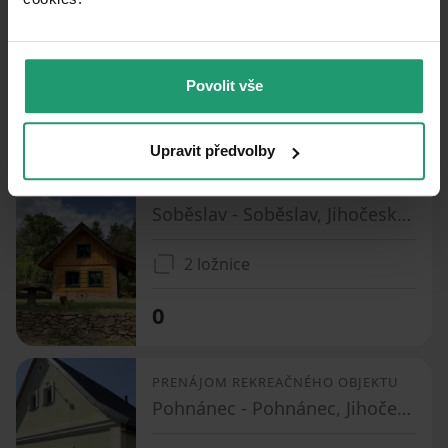
Soběslav - Soběslav, Jihočeský kraj
2 ložnice
Povolit vše
0
Upravit předvolby
PRENÁJOM REKREAČNÉHO OBJEKTU
Soběslav - Soběslav, Jihočeský kraj
2 ložnice
0
PRENÁJOM REKREAČNÉHO OBJEKTU
Pohnánec - Pohnánec, Jihočeský kraj