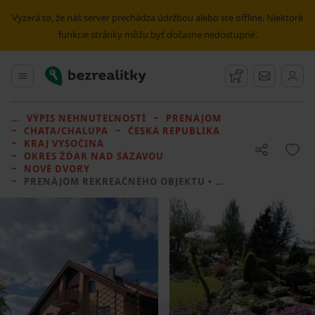
Vyzerá to, že náš server prechádza údržbou alebo ste offline. Niektoré
funkcie stránky môžu byť dočasne nedostupné.
Bezrealitky
Hlavné menu
Strážny pes
Správy
VÝPIS NEHNUTEĽNOSTÍ
PRENÁJOM
CHATA/CHALUPA
ČESKÁ REPUBLIKA
KRAJ VYSOČINA
OKRES ŽĎÁR NAD SÁZAVOU
NOVÉ DVORY
PRENÁJOM REKREAČNÉHO OBJEKTU
• 2 LOŽNICE BEZ REALITKY