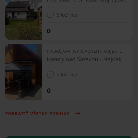
3 ložnice
0
PRENÁJOM REKREAČNÉHO OBJEKTU
Hamry nad Sázavou - Najdek na Moravě, Kraj Vysočina
2 ložnice
0
ZOBRAZIŤ VŠETKY PONUKY