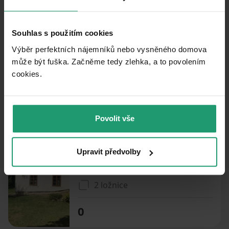
PRENÁJOM
CHATA/CHALUPA
Souhlas s použitím cookies
PRENÁJOM REKREAČNÉHO OBJEKTU
Výběr perfektních nájemníků nebo vysněného domova
Světnov - Světnov, Kraj Vysočina
může být fuška. Začněme tedy zlehka, a to povolením
cookies.​
2 ložnice
0
Povolit vše
PRENÁJOM REKREAČNÉHO OBJEKTU
Upravit předvolby
Cikháj - Cikháj, Kraj Vysočina
2 ložnice
0