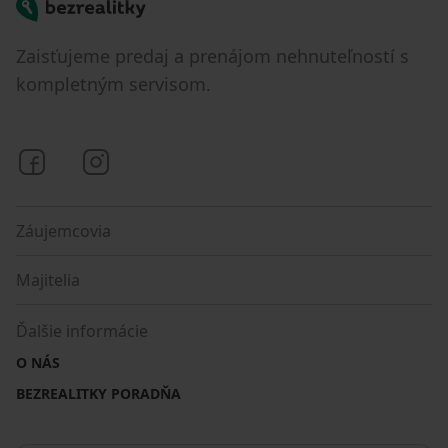
Bezrealitky
Zaisťujeme predaj a prenájom nehnuteľností s
kompletným servisom.
Bezrealitky na Facebooku
Bezrealitky na Instagrame
Záujemcovia
Majitelia
Ďalšie informácie
O NÁS
BEZREALITKY PORADŇA