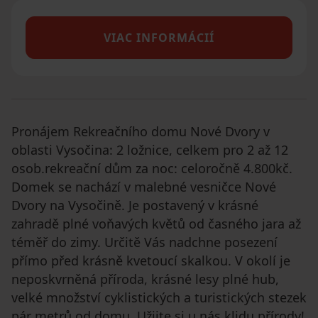
VIAC INFORMÁCIÍ
Pronájem Rekreačního domu Nové Dvory v
oblasti Vysočina: 2 ložnice, celkem pro 2 až 12
osob.rekreační dům za noc: celoročně 4.800kč.
Domek se nachází v malebné vesničce Nové
Dvory na Vysočině. Je postavený v krásné
zahradě plné voňavých květů od časného jara až
téměř do zimy. Určitě Vás nadchne posezení
přímo před krásně kvetoucí skalkou. V okolí je
neposkvrněná příroda, krásné lesy plné hub,
velké množství cyklistických a turistických stezek
pár metrů od domu. Užijte si u nás klidu přírody!