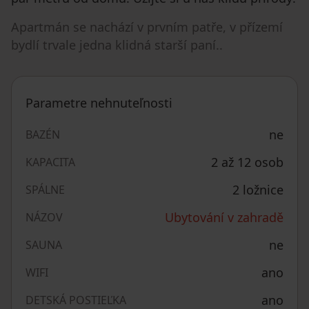
Apartmán se nachází v prvním patře, v přízemí
bydlí trvale jedna klidná starší paní..
Parametre nehnuteľnosti
ne
BAZÉN
2 až 12 osob
KAPACITA
2 ložnice
SPÁLNE
Ubytování v zahradě
NÁZOV
ne
SAUNA
ano
WIFI
ano
DETSKÁ POSTIEĽKA