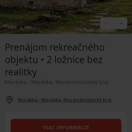
PREDCHÁ
NA
Prenájom rekreačného
objektu
• 2 ložnice bez
realitky
Morávka - Morávka, Moravskoslezský kraj
Morávka - Morávka, Moravskoslezský kraj
VIAC INFORMÁCIÍ