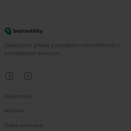
Bezrealitky
Zaisťujeme predaj a prenájom nehnuteľností s
kompletným servisom.
Bezrealitky na Facebooku
Bezrealitky na Instagrame
Záujemcovia
Majitelia
Ďalšie informácie