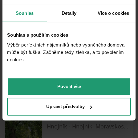
Podobné ponuky ako táto
Souhlas
Detaily
Více o cookies
nehnuteľnosť
Souhlas s použitím cookies
PRENÁJOM
CHATA/CHALUPA
Výběr perfektních nájemníků nebo vysněného domova
může být fuška. Začněme tedy zlehka, a to povolením
PRENÁJOM REKREAČNÉHO OBJEKTU
cookies.​
Dolní Lomná - Dolní Lomná, Moravskoslezský kraj
4 ložnice
Povolit vše
0
Upravit předvolby
PRENÁJOM REKREAČNÉHO OBJEKTU
Hnojník - Hnojník, Moravskoslezský kraj