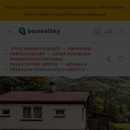
Vyzerá to, že náš server prechádza údržbou alebo ste offline. Niektoré
funkcie stránky môžu byť dočasne nedostupné.
Bezrealitky
Hlavné menu
Strážny pes
Správy
VÝPIS NEHNUTEĽNOSTÍ
PRENÁJOM
CHATA/CHALUPA
ČESKÁ REPUBLIKA
MORAVSKOSLEZSKÝ KRAJ
OKRES FRÝDEK-MÍSTEK
MORÁVKA
PRENÁJOM REKREAČNÉHO OBJEKTU
• 2 LOŽNICE BEZ REALITKY