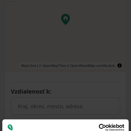
MapLibre
|
© OpenMapTiles
© OpenStreetMap contributors
Vzdialenosť k
: