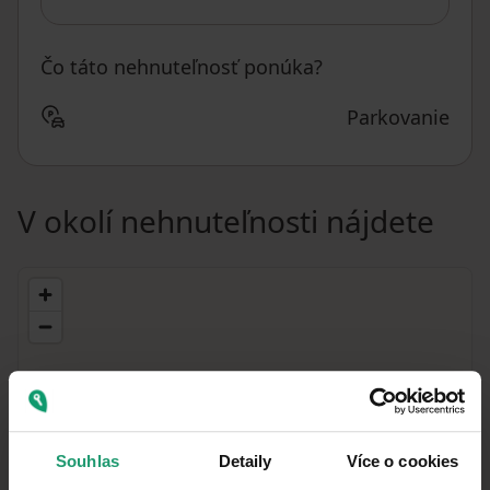
Čo táto nehnuteľnosť ponúka?
Parkovanie
V okolí nehnuteľnosti nájdete
Souhlas
Detaily
Více o cookies