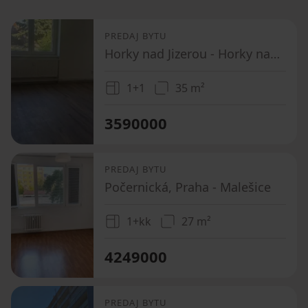
PREDAJ BYTU
Horky nad Jizerou - Horky nad Jizerou, Středočeský kraj
1+1
35 m²
3590000
PREDAJ BYTU
Počernická, Praha - Malešice
1+kk
27 m²
4249000
PREDAJ BYTU