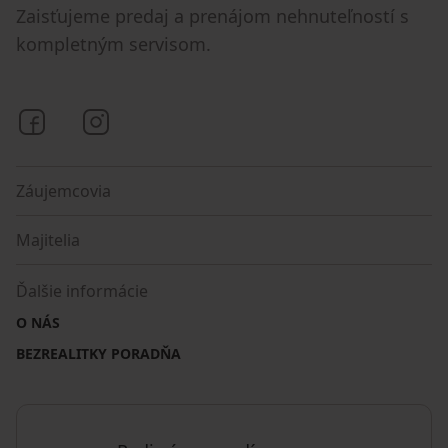
Zaisťujeme predaj a prenájom nehnuteľností s
kompletným servisom.
Bezrealitky na Facebooku
Bezrealitky na Instagrame
Záujemcovia
Majitelia
Ďalšie informácie
O NÁS
BEZREALITKY PORADŇA