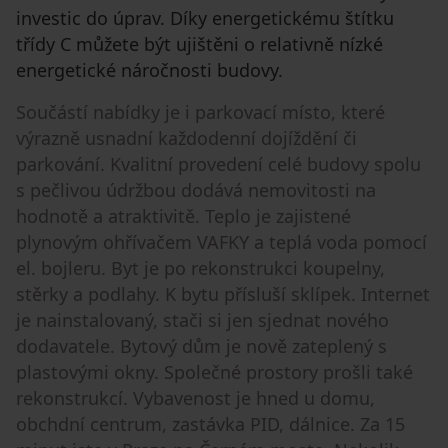
investic do úprav. Díky energetickému štítku
třídy C můžete být ujištěni o relativně nízké
energetické náročnosti budovy.
Součástí nabídky je i parkovací místo, které
výrazně usnadní každodenní dojíždění či
parkování. Kvalitní provedení celé budovy spolu
s pečlivou údržbou dodává nemovitosti na
hodnotě a atraktivitě. Teplo je zajistené
plynovým ohřívačem VAFKY a teplá voda pomocí
el. bojleru. Byt je po rekonstrukci koupelny,
stěrky a podlahy. K bytu přísluší sklípek. Internet
je nainstalovaný, stači si jen sjednat nového
dodavatele. Bytový dům je nově zateplený s
plastovými okny. Společné prostory prošli také
rekonstrukcí. Vybavenost je hned u domu,
obchdní centrum, zastávka PID, dálnice. Za 15