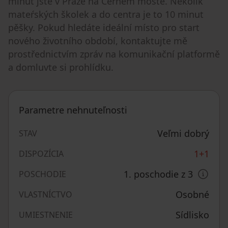
minut jste v Praze na Černém moste. Nekolik
mateŕských školek a do centra je to 10 minut
pěšky. Pokud hledáte ideální místo pro start
nového životního období, kontaktujte mě
prostřednictvím zpráv na komunikační platformě
a domluvte si prohlídku.
Parametre nehnuteľnosti
Veľmi dobrý
STAV
1+1
DISPOZÍCIA
1. poschodie z 3
POSCHODIE
Osobné
VLASTNÍCTVO
Sídlisko
UMIESTNENIE