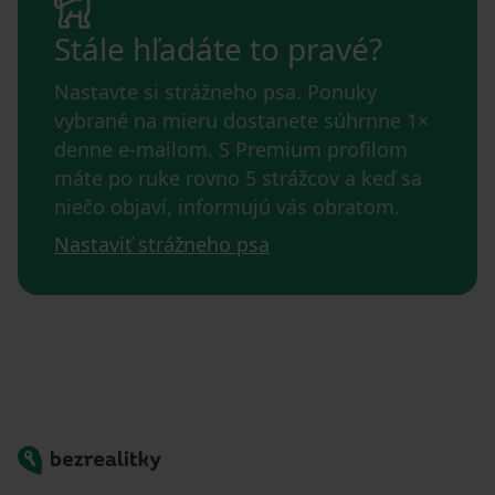
Stále hľadáte to pravé?
Nastavte si strážneho psa. Ponuky
vybrané na mieru dostanete súhrnne 1×
denne e-mailom. S Premium profilom
máte po ruke rovno 5 strážcov a keď sa
niečo objaví, informujú vás obratom.
Nastaviť strážneho psa
Bezrealitky