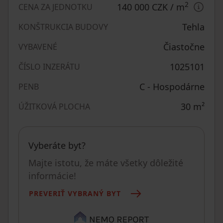
2
140 000 CZK
/ m
CENA ZA JEDNOTKU
Tehla
KONŠTRUKCIA BUDOVY
Čiastočne
VYBAVENÉ
1025101
ČÍSLO INZERÁTU
C - Hospodárne
PENB
30
m²
ÚŽITKOVÁ PLOCHA
Vyberáte byt?
Majte istotu, že máte všetky dôležité
informácie!
PREVERIŤ VYBRANÝ BYT