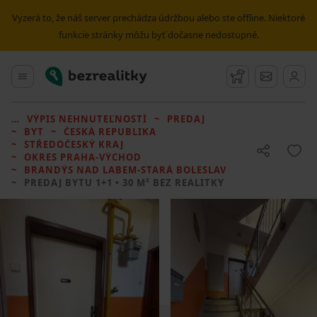
Vyzerá to, že náš server prechádza údržbou alebo ste offline. Niektoré
funkcie stránky môžu byť dočasne nedostupné.
Bezrealitky
Hlavné menu
Strážny pes
Správy
VÝPIS NEHNUTEĽNOSTÍ
PREDAJ
BYT
ČESKÁ REPUBLIKA
STŘEDOČESKÝ KRAJ
OKRES PRAHA-VÝCHOD
BRANDÝS NAD LABEM-STARÁ BOLESLAV
PREDAJ BYTU
1+1 • 30 M² BEZ REALITKY