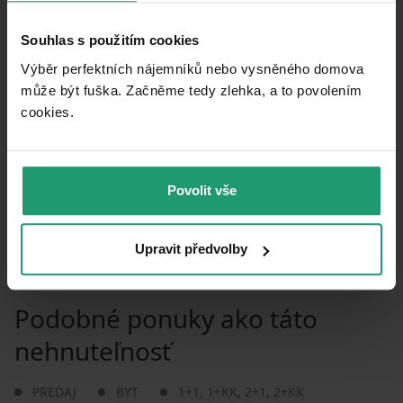
Souhlas s použitím cookies
Výběr perfektních nájemníků nebo vysněného domova
MapLibre
|
© OpenMapTiles
© OpenStreetMap contributors
může být fuška. Začněme tedy zlehka, a to povolením
cookies.​
Vzdialenosť k
:
Povolit vše
Upravit předvolby
Podobné ponuky ako táto
nehnuteľnosť
PREDAJ
BYT
1+1
,
1+KK
,
2+1
,
2+KK