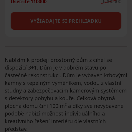
Ušetríte
110000
6000000
VYŽIADAJTE SI PREHLIADKU
Nabízím k prodeji prostorný dům z cihel se
dispozicí 3+1. Dům je v dobrém stavu po
částečné rekonstrukci. Dům je vybaven krbovými
kamny s tepelným výměníkem, vodou z vlastní
studny a zabezpečovacím kamerovým systémem
s detektory pohybu a kouře. Celková obytná
plocha domu činí 100 m² a díky své nevybavené
podobě nabízí možnost individuálního a
kreativního řešení interiéru dle vlastních
představ.