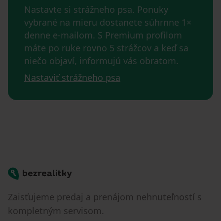
Nastavte si strážneho psa. Ponuky
vybrané na mieru dostanete súhrnne 1×
denne e-mailom. S Premium profilom
máte po ruke rovno 5 strážcov a keď sa
niečo objaví, informujú vás obratom.
Nastaviť strážneho psa
Bezrealitky
Zaisťujeme predaj a prenájom nehnuteľností s
kompletným servisom.