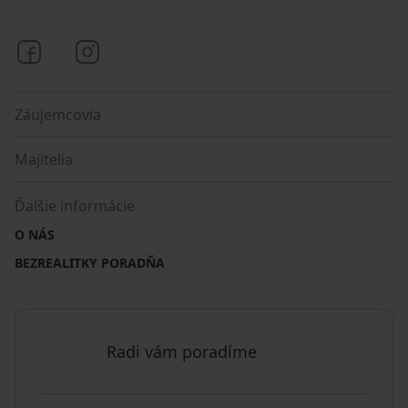
Bezrealitky na Facebooku
Bezrealitky na Instagrame
Záujemcovia
Majitelia
Ďalšie informácie
O NÁS
BEZREALITKY PORADŇA
Radi vám poradíme