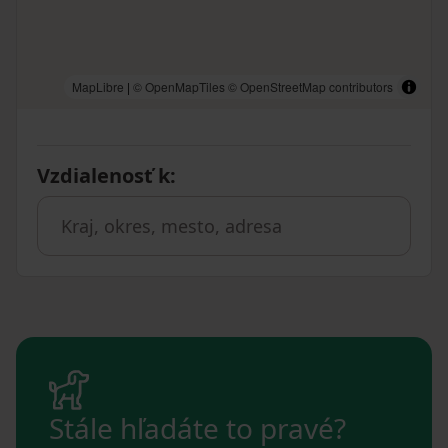
MapLibre
|
© OpenMapTiles
© OpenStreetMap contributors
Vzdialenosť k
:
Stále hľadáte to pravé?