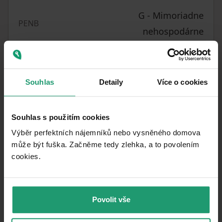
G - Mimoriadne
PENB
nehospodárne
ÚŽITKOVÁ
100
m²
PLOCHA
CENA ZA
2
58 900 CZK
/ m
Souhlas
Detaily
Více o cookies
JEDNOTKU
Souhlas s použitím cookies
Vyberáte dom?
Výběr perfektních nájemníků nebo vysněného domova
Majte istotu, že máte všetky dôležité
může být fuška. Začněme tedy zlehka, a to povolením
informácie!
cookies.​
PREVERIŤ VYBRANÝ DOM
Povolit vše