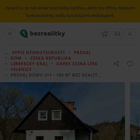
Vyzerá to, že náš server prechádza údržbou alebo ste offline. Niektoré
funkcie stránky môžu byť dočasne nedostupné.
Bezrealitky
Hlavné menu
Strážny pes
Správy
VÝPIS NEHNUTEĽNOSTÍ
PREDAJ
DOM
ČESKÁ REPUBLIKA
LIBERECKÝ KRAJ
OKRES ČESKÁ LÍPA
VELENICE
PREDAJ DOMU
3+1 • 100 M² BEZ REALITKY