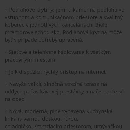
+ Podlahové krytiny: jemná kamenná podlaha vo
vstupnom a komunikačnom priestore a kvalitný
koberec v jednotlivých kanceláriách. Biele
mramorové schodisko. Podlahová krytina môže
byť v prípade potreby upravená.
+ Sieťové a telefónne káblovanie k všetkým
pracovným miestam
+ Je k dispozícii rýchly prístup na internet
+ Navyše veľká, slnečná strešná terasa na
oddych počas kávovej prestávky a načerpanie síl
na obed
+ Nová, moderná, plne vybavená kuchynská
linka (s varnou doskou, rúrou,
chladničkou/mraziacim priestorom, umývačkou