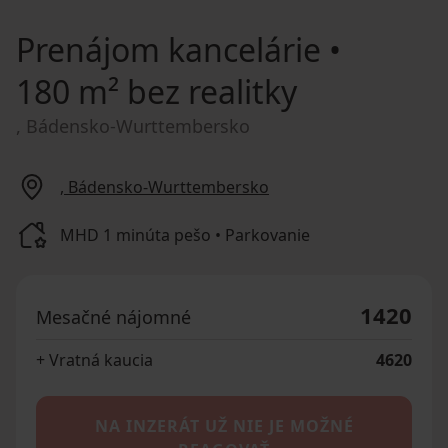
Prenájom kancelárie
•
180 m² bez realitky
, Bádensko-Wurttembersko
, Bádensko-Wurttembersko
MHD 1 minúta pešo • Parkovanie
1420
Mesačné nájomné
+ Vratná kaucia
4620
NA INZERÁT UŽ NIE JE MOŽNÉ