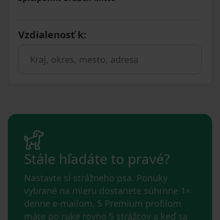
Vzdialenosť k
:
Stále hľadáte to pravé?
Nastavte si strážneho psa. Ponuky
vybrané na mieru dostanete súhrnne 1×
denne e-mailom. S Premium profilom
máte po ruke rovno 5 strážcov a keď sa