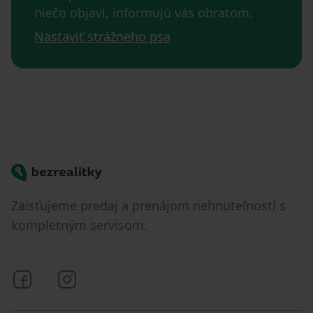
niečo objaví, informujú vás obratom.
Nastaviť strážneho psa
Bezrealitky
Zaisťujeme predaj a prenájom nehnuteľností s
kompletným servisom.
Bezrealitky na Facebooku
Bezrealitky na Instagrame