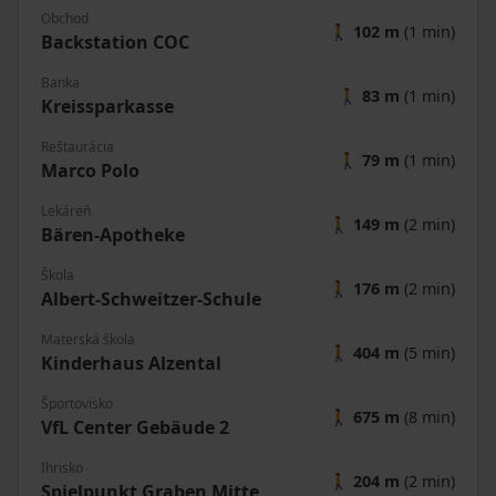
Obchod
🚶
102 m
(1 min)
Backstation COC
Banka
🚶
83 m
(1 min)
Kreissparkasse
Reštaurácia
🚶
79 m
(1 min)
Marco Polo
Lekáreň
🚶
149 m
(2 min)
Bären-Apotheke
Škola
🚶
176 m
(2 min)
Albert-Schweitzer-Schule
Materská škola
🚶
404 m
(5 min)
Kinderhaus Alzental
Športovisko
🚶
675 m
(8 min)
VfL Center Gebäude 2
Ihrisko
🚶
204 m
(2 min)
Spielpunkt Graben Mitte