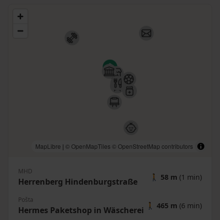
MapLibre
|
© OpenMapTiles
© OpenStreetMap contributors
MHD
🚶
58 m
(1 min)
Herrenberg Hindenburgstraße
Pošta
🚶
465 m
(6 min)
Hermes Paketshop in Wäscherei