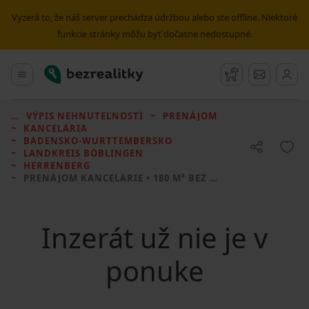
Vyzerá to, že náš server prechádza údržbou alebo ste offline. Niektoré
funkcie stránky môžu byť dočasne nedostupné.
Bezrealitky
Hlavné menu
Strážny pes
Správy
VÝPIS NEHNUTEĽNOSTÍ
PRENÁJOM
KANCELÁRIA
BÁDENSKO-WURTTEMBERSKO
LANDKREIS BÖBLINGEN
HERRENBERG
PRENÁJOM KANCELÁRIE
• 180 M² BEZ REALITKY
Inzerát už nie je v
ponuke