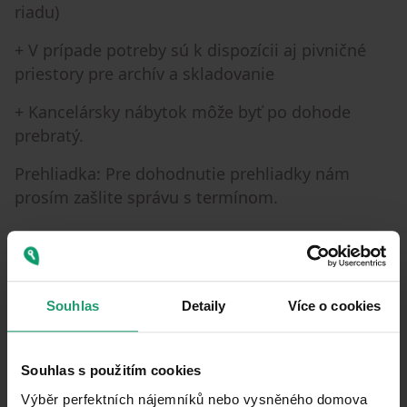
riadu)
+ V prípade potreby sú k dispozícii aj pivničné
priestory pre archív a skladovanie
+ Kancelársky nábytok môže byť po dohode
prebratý.
Prehliadka: Pre dohodnutie prehliadky nám
prosím zašlite správu s termínom.
Parametre nehnuteľnosti
Souhlas
Detaily
Více o cookies
Nad 50 rokov
VEK
Dobrý
STAV
Souhlas s použitím cookies
1022539
ČÍSLO INZERÁTU
Výběr perfektních nájemníků nebo vysněného domova