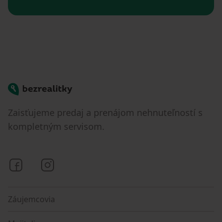
Bezrealitky
Zaisťujeme predaj a prenájom nehnuteľností s
kompletným servisom.
Bezrealitky na Facebooku
Bezrealitky na Instagrame
Záujemcovia