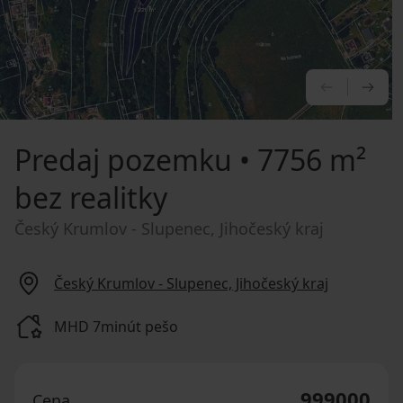
PREDCHÁ
NA
Predaj pozemku
• 7756 m²
bez realitky
Český Krumlov - Slupenec, Jihočeský kraj
Český Krumlov - Slupenec, Jihočeský kraj
MHD 7minút pešo
999000
Cena