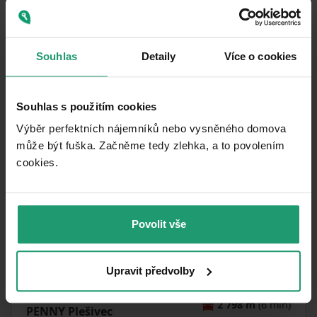
Souhlas
Detaily
Více o cookies
Souhlas s použitím cookies
Výběr perfektních nájemníků nebo vysněného domova
může být fuška. Začněme tedy zlehka, a to povolením
cookies.​
MapLibre
|
© OpenMapTiles
© OpenStreetMap contributors
MHD
🚶
568 m
(7 min)
Povolit vše
Spolí
Pošta
🚘
4 039 m
(9 min)
Český Krumlov 1
Upravit předvolby
Obchod
🚘
2 798 m
(6 min)
PENNY Plešivec