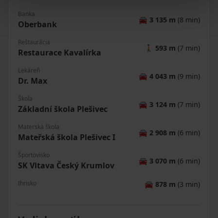
Banka
🚘
3 135 m
(8 min)
Oberbank
Reštaurácia
🚶
593 m
(7 min)
Restaurace Kavalírka
Lekáreň
🚘
4 043 m
(9 min)
Dr. Max
Škola
🚘
3 124 m
(7 min)
Základní škola Plešivec
Materská škola
🚘
2 908 m
(6 min)
Mateřská škola Plešivec I
Športovisko
🚘
3 070 m
(6 min)
SK Vltava Český Krumlov
Ihrisko
🚘
878 m
(3 min)