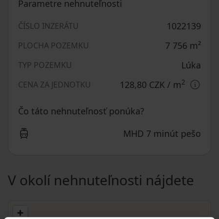
Parametre nehnuteľnosti
1022139
ČÍSLO INZERÁTU
7 756
m²
PLOCHA POZEMKU
Lúka
TYP POZEMKU
2
128,80 CZK
/ m
CENA ZA JEDNOTKU
Čo táto nehnuteľnosť ponúka?
MHD 7 minút pešo
V okolí nehnuteľnosti nájdete