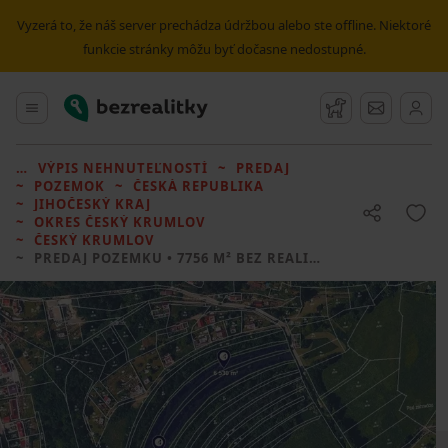
Vyzerá to, že náš server prechádza údržbou alebo ste offline. Niektoré
funkcie stránky môžu byť dočasne nedostupné.
Bezrealitky
Hlavné menu
Strážny pes
Správy
VÝPIS NEHNUTEĽNOSTÍ
PREDAJ
POZEMOK
ČESKÁ REPUBLIKA
JIHOČESKÝ KRAJ
OKRES ČESKÝ KRUMLOV
ČESKÝ KRUMLOV
PREDAJ POZEMKU
• 7756 M² BEZ REALITKY