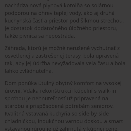
nachádza nová plynová kotolňa so solárnou
podporou na ohrev teplej vody, ako aj druhá
kuchynská časť a priestor pod šikmou strechou,
je dostatok dodatočného úložného priestoru,
takže pivnica sa nepostráda.
Záhrada, ktorú je možné nerušené vychutnať z
osvetlenej a zastrešenej terasy, bola upravená
tak, aby jej údržba nevyžadovala veľa času a bola
ľahko zvládnuteľná.
Dom ponúka útulný obytný komfort na vysokej
úrovni. Vďaka rekonštrukcii kúpeľní s walk-in
sprchou je nehnuteľnosť už pripravená na
starobu a prispôsobená potrebám seniorov.
Kvalitná vstavaná kuchyňa so side-by-side
chladničkou, indukčnou varnou doskou a smart
vstavanou rúrou je už zahrnutá v kúpnej cene.