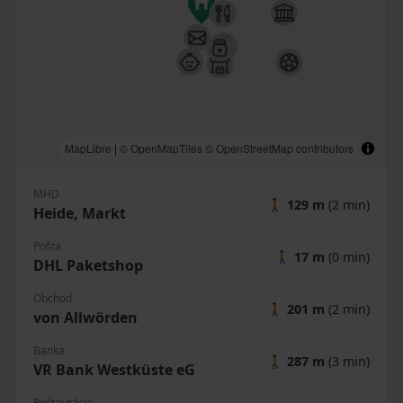
MapLibre
|
© OpenMapTiles
© OpenStreetMap contributors
MHD
🚶
129 m
(2 min)
Heide, Markt
Pošta
🚶
17 m
(0 min)
DHL Paketshop
Obchod
🚶
201 m
(2 min)
von Allwörden
Banka
🚶
287 m
(3 min)
VR Bank Westküste eG
Reštaurácia