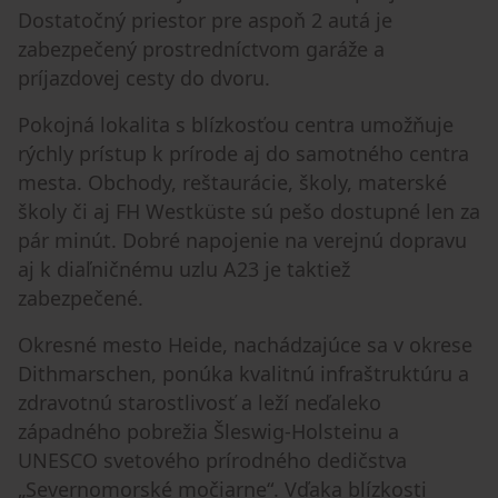
Dostatočný priestor pre aspoň 2 autá je
zabezpečený prostredníctvom garáže a
príjazdovej cesty do dvoru.
Pokojná lokalita s blízkosťou centra umožňuje
rýchly prístup k prírode aj do samotného centra
mesta. Obchody, reštaurácie, školy, materské
školy či aj FH Westküste sú pešo dostupné len za
pár minút. Dobré napojenie na verejnú dopravu
aj k diaľničnému uzlu A23 je taktiež
zabezpečené.
Okresné mesto Heide, nachádzajúce sa v okrese
Dithmarschen, ponúka kvalitnú infraštruktúru a
zdravotnú starostlivosť a leží neďaleko
západného pobrežia Šleswig-Holsteinu a
UNESCO svetového prírodného dedičstva
„Severnomorské močiarne“. Vďaka blízkosti