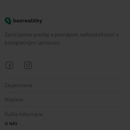
Bezrealitky
Zaisťujeme predaj a prenájom nehnuteľností s
kompletným servisom.
Bezrealitky na Facebooku
Bezrealitky na Instagrame
Záujemcovia
Majitelia
Ďalšie informácie
O NÁS