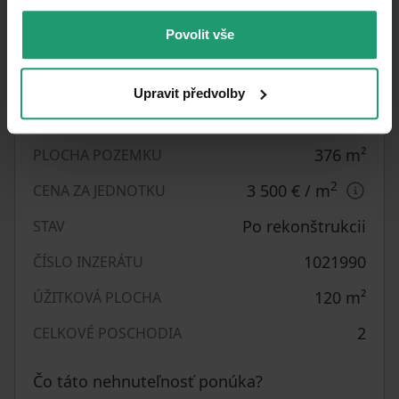
Parametre nehnuteľnosti
Povolit vše
Nad 50 rokov
VEK
4+kk
DISPOZÍCIA
Upravit předvolby
E - Nehospodárne
PENB
376
m²
PLOCHA POZEMKU
2
3 500 €
/ m
CENA ZA JEDNOTKU
Po rekonštrukcii
STAV
1021990
ČÍSLO INZERÁTU
120
m²
ÚŽITKOVÁ PLOCHA
2
CELKOVÉ POSCHODIA
Čo táto nehnuteľnosť ponúka?