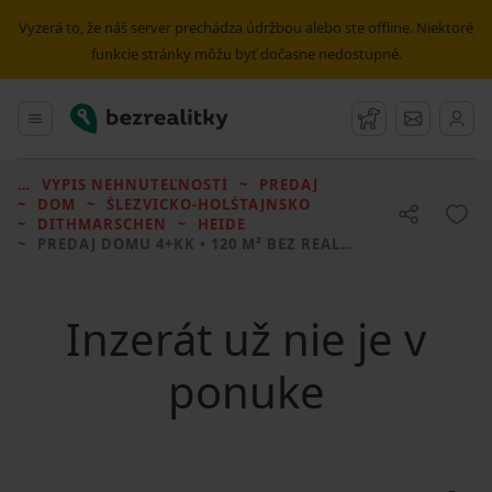
Vyzerá to, že náš server prechádza údržbou alebo ste offline. Niektoré
funkcie stránky môžu byť dočasne nedostupné.
Bezrealitky
Hlavné menu
Strážny pes
Správy
VÝPIS NEHNUTEĽNOSTÍ
PREDAJ
DOM
ŠLEZVICKO-HOLŠTAJNSKO
DITHMARSCHEN
HEIDE
PREDAJ DOMU
4+KK • 120 M² BEZ REALITKY
Inzerát už nie je v
ponuke