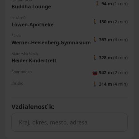
🚶
94 m
(1 min)
Buddha Lounge
Lekáreň
🚶
130 m
(2 min)
Löwen-Apotheke
Škola
🚶
363 m
(4 min)
Werner-Heisenberg-Gymnasium
Materská škola
🚶
328 m
(4 min)
Heider Kindertreff
Športovisko
🚘
942 m
(2 min)
Ihrisko
🚶
314 m
(4 min)
Vzdialenosť k
: