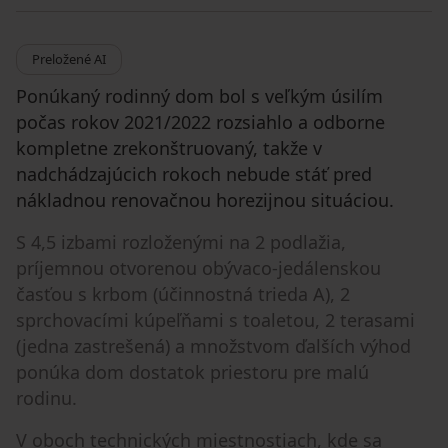
Preložené AI
Ponúkaný rodinný dom bol s veľkým úsilím
počas rokov 2021/2022 rozsiahlo a odborne
kompletne zrekonštruovaný, takže v
nadchádzajúcich rokoch nebude stáť pred
nákladnou renovačnou horezijnou situáciou.
S 4,5 izbami rozloženými na 2 podlažia,
príjemnou otvorenou obývaco-jedálenskou
časťou s krbom (účinnostná trieda A), 2
sprchovacími kúpeľňami s toaletou, 2 terasami
(jedna zastrešená) a množstvom ďalších výhod
ponúka dom dostatok priestoru pre malú
rodinu.
V oboch technických miestnostiach, kde sa