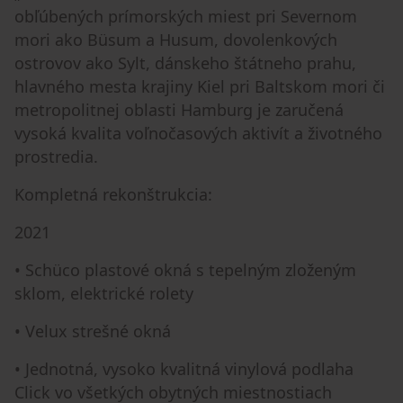
obľúbených prímorských miest pri Severnom
mori ako Büsum a Husum, dovolenkových
ostrovov ako Sylt, dánskeho štátneho prahu,
hlavného mesta krajiny Kiel pri Baltskom mori či
metropolitnej oblasti Hamburg je zaručená
vysoká kvalita voľnočasových aktivít a životného
prostredia.
Kompletná rekonštrukcia:
2021
• Schüco plastové okná s tepelným zloženým
sklom, elektrické rolety
• Velux strešné okná
• Jednotná, vysoko kvalitná vinylová podlaha
Click vo všetkých obytných miestnostiach