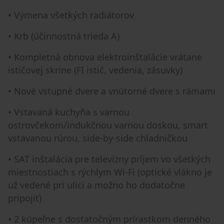
• Výmena všetkých radiátorov
• Krb (účinnostná trieda A)
• Kompletná obnova elektroinštalácie vrátane
ističovej skrine (FI istič, vedenia, zásuvky)
• Nové vstupné dvere a vnútorné dvere s rámami
• Vstavaná kuchyňa s varnou
ostrovčekom/indukčnou varnou doskou, smart
vstavanou rúrou, side-by-side chladničkou
• SAT inštalácia pre televízny príjem vo všetkých
miestnostiach s rýchlym Wi-Fi (optické vlákno je
už vedené pri ulici a možno ho dodatočne
pripojiť)
• 2 kúpeľne s dostatočným prírastkom denného