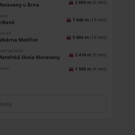
🚘
2 003 m
(5 min)
Moravany u Brna
anka
🚘
7 840 m
(13 min)
mBank
ekáreň
🚘
5 064 m
(10 min)
ékárna Modřice
aterská škola
🚘
2 414 m
(5 min)
Mateřská škola Moravany
hrisko
🚘
1 595 m
(4 min)