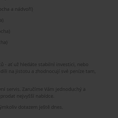
ocha a nádvoří)
a)
ocha)
cha)
 ať už hledáte stabilní investici, nebo
dili na jistotu a zhodnocují své peníze tam,
ávní servis. Zaručíme Vám jednoduchý a
 prodat nejvyšší nabídce.
kýmkoliv dotazem ještě dnes.