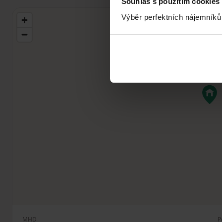
Souhlas s použitím cookies
Výběr perfektních nájemníků
MHD
P