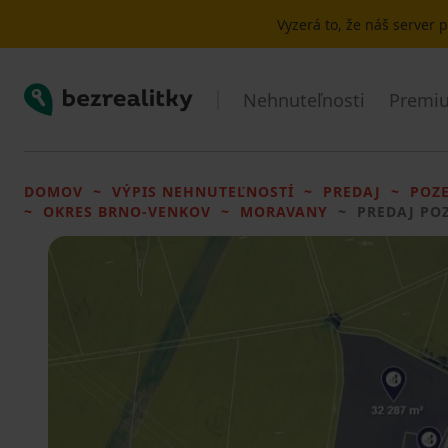
Vyzerá to, že náš server
Bezrealitky
Nehnuteľnosti
Premiu
DOMOV
VÝPIS NEHNUTEĽNOSTÍ
PREDAJ
POZ
OKRES BRNO-VENKOV
MORAVANY
PREDAJ PO