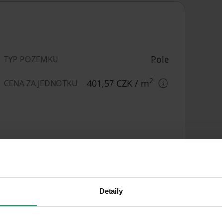
Pole
TYP POZEMKU
2
401,57 CZK
/ m
CENA ZA JEDNOTKU
Detaily
nájdete