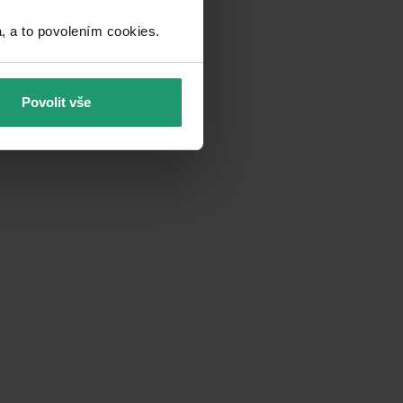
a to povolením cookies.​
Povolit vše