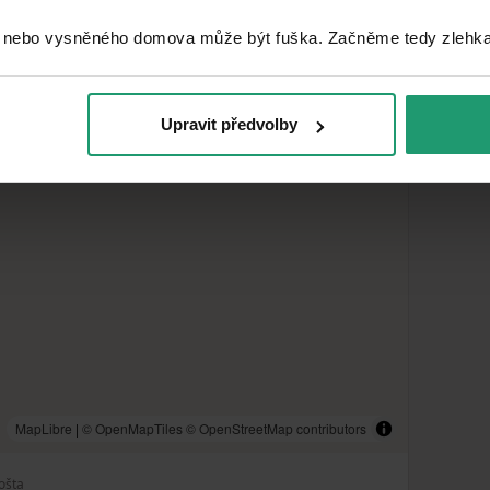
 nebo vysněného domova může být fuška. Začněme tedy zlehka, 
Upravit předvolby
MapLibre
|
© OpenMapTiles
© OpenStreetMap contributors
ošta