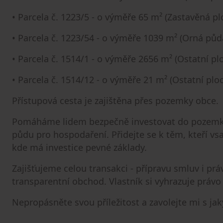
• Parcela č. 1223/5 - o výměře 65 m² (Zastavěná pl
• Parcela č. 1223/54 - o výměře 1039 m² (Orná půd
• Parcela č. 1514/1 - o výměře 2656 m² (Ostatní pl
• Parcela č. 1514/12 - o výměře 21 m² (Ostatní plo
Přístupová cesta je zajištěna přes pozemky obce.
Pomáháme lidem bezpečně investovat do pozemků -
půdu pro hospodaření. Přidejte se k těm, kteří vsa
kde má investice pevné základy.
Zajišťujeme celou transakci - přípravu smluv i pr
transparentní obchod. Vlastník si vyhrazuje právo
Nepropásněte svou příležitost a zavolejte mi s ja