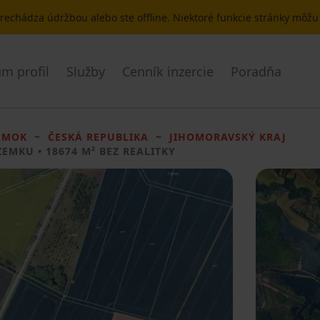
 prechádza údržbou alebo ste offline. Niektoré funkcie stránky môž
m profil
Služby
Cenník inzercie
Poradňa
EMOK
ČESKÁ REPUBLIKA
JIHOMORAVSKÝ KRAJ
ZEMKU
• 18674 M² BEZ REALITKY