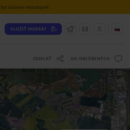
u byť dočasne nedostupné.
Strážny pes
Správy
🇸🇰
VLOŽIŤ INZERÁT
ZDIEĽAŤ
DO OBĽÚBENÝCH