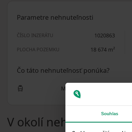
Parametre nehnuteľnosti
1020863
ČÍSLO INZERÁTU
18 674
m²
PLOCHA POZEMKU
Čo táto nehnuteľnosť ponúka?
MHD 4 minúty autom
Souhlas
V okolí nehnuteľnosti 