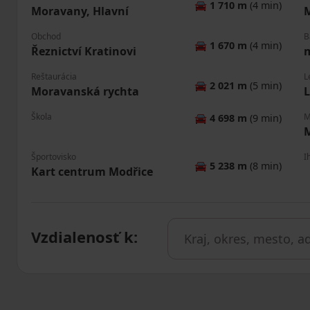
🚘
1 710 m
(4 min)
Moravany, Hlavní
Obchod
B
🚘
1 670 m
(4 min)
Řeznictví Kratinovi
Reštaurácia
L
🚘
2 021 m
(5 min)
Moravanská rychta
L
Škola
M
🚘
4 698 m
(9 min)
Športovisko
I
🚘
5 238 m
(8 min)
Kart centrum Modřice
Vzdialenosť k
: