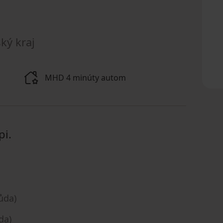
ký kraj
MHD 4 minúty autom
pi.
ůda)
da)