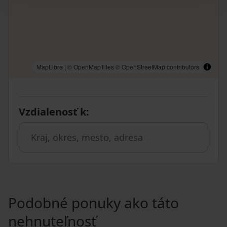
MapLibre
|
© OpenMapTiles
© OpenStreetMap contributors
Vzdialenosť k
:
Podobné ponuky ako táto
nehnuteľnosť