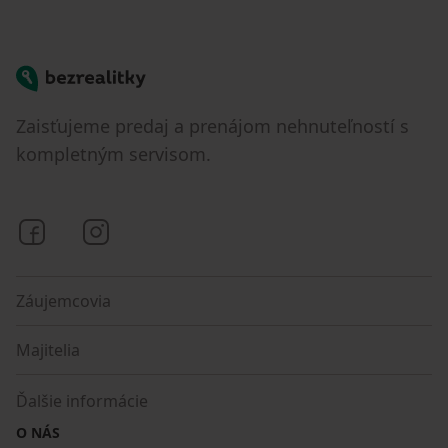
Bezrealitky
Zaisťujeme predaj a prenájom nehnuteľností s
kompletným servisom.
Bezrealitky na Facebooku
Bezrealitky na Instagrame
Záujemcovia
Majitelia
Ďalšie informácie
O NÁS