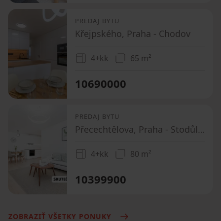
PREDAJ BYTU
Křejpského, Praha - Chodov
4+kk
65 m²
10690000
PREDAJ BYTU
Přecechtělova, Praha - Stodůlky
4+kk
80 m²
10399900
ZOBRAZIŤ VŠETKY PONUKY