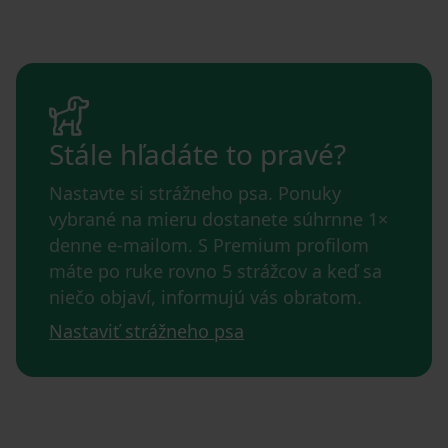
Stále hľadáte to pravé?
Nastavte si strážneho psa. Ponuky
vybrané na mieru dostanete súhrnne 1×
denne e-mailom. S Premium profilom
máte po ruke rovno 5 strážcov a keď sa
niečo objaví, informujú vás obratom.
Nastaviť strážneho psa