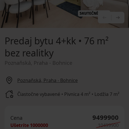
PREDCHÁ
NA
Predaj bytu
4+kk • 76 m²
bez realitky
Poznaňská, Praha - Bohnice
Poznaňská, Praha - Bohnice
Čiastočne vybavené • Pivnica 4 m² • Lodžia 7 m²
9499900
Cena
Ušetríte
1000000
10499900