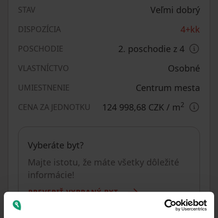
Veľmi dobrý
STAV
4+kk
DISPOZÍCIA
2. poschodie z 4
POSCHODIE
Osobné
VLASTNÍCTVO
Centrum mesta
UMIESTNENIE
2
124 998,68 CZK
/ m
CENA ZA JEDNOTKU
Vyberáte byt?
Majte istotu, že máte všetky dôležité
informácie!
PREVERIŤ VYBRANÝ BYT