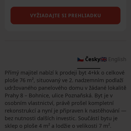
VYŽIADAJTE SI PREHLIADKU
🇨🇿 Česky
🇬🇧 English
Přímý majitel nabízí k prodeji byt 4+kk o celkové
ploše 76 m², situovaný ve 2. nadzemním podlaží
udržovaného panelového domu v žádané lokalitě
Prahy 8 – Bohnice, ulice Poznaňská. Byt je v
osobním vlastnictví, právě prošel kompletní
rekonstrukcí a nyní je připraven k nastěhování —
bez nutnosti dalších investic. Součástí bytu je
sklep o ploše 4 m² a lodžie o velikosti 7 m².