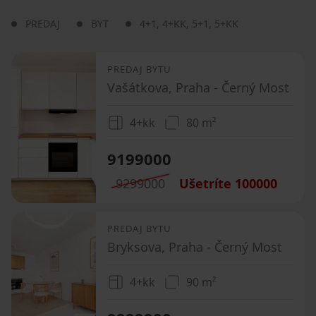
PREDAJ
BYT
4+1
,
4+KK
,
5+1
,
5+KK
PREDAJ BYTU
Vašátkova, Praha - Černý Most
4+kk
80 m²
9199000
9299000
Ušetríte
100000
PREDAJ BYTU
Bryksova, Praha - Černý Most
4+kk
90 m²