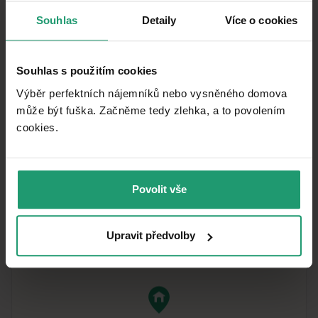
Souhlas
Detaily
Více o cookies
Čo táto nehnuteľnosť ponúka?
Souhlas s použitím cookies
Pivnica 4 m²
Výběr perfektních nájemníků nebo vysněného domova
Lodžia 7 m²
může být fuška. Začněme tedy zlehka, a to povolením
cookies.​
V okolí nehnuteľnosti nájdete
Povolit vše
Upravit předvolby