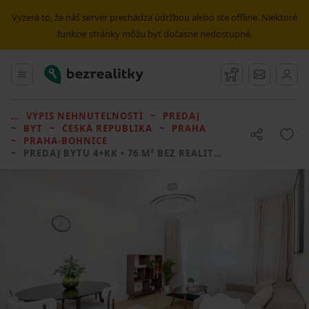
Vyzerá to, že náš server prechádza údržbou alebo ste offline. Niektoré
funkcie stránky môžu byť dočasne nedostupné.
Bezrealitky
Hlavné menu
Strážny pes
Správy
VÝPIS NEHNUTEĽNOSTÍ
PREDAJ
BYT
ČESKÁ REPUBLIKA
PRAHA
PRAHA-BOHNICE
PREDAJ BYTU
4+KK • 76 M² BEZ REALITKY