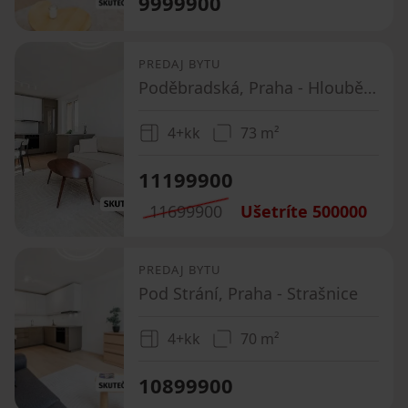
9999900
PREDAJ BYTU
Poděbradská, Praha - Hloubětín
4+kk
73 m²
11199900
11699900
Ušetríte
500000
PREDAJ BYTU
Pod Strání, Praha - Strašnice
4+kk
70 m²
10899900