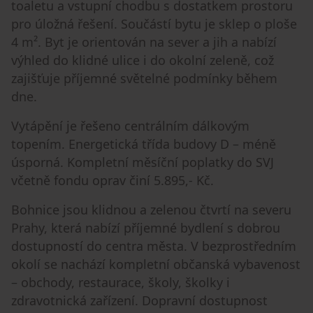
toaletu a vstupní chodbu s dostatkem prostoru
pro úložná řešení. Součástí bytu je sklep o ploše
4 m². Byt je orientován na sever a jih a nabízí
výhled do klidné ulice i do okolní zeleně, což
zajišťuje příjemné světelné podmínky během
dne.
Vytápění je řešeno centrálním dálkovým
topením. Energetická třída budovy D – méně
úsporná. Kompletní měsíční poplatky do SVJ
včetně fondu oprav činí 5.895,- Kč.
Bohnice jsou klidnou a zelenou čtvrtí na severu
Prahy, která nabízí příjemné bydlení s dobrou
dostupností do centra města. V bezprostředním
okolí se nachází kompletní občanská vybavenost
– obchody, restaurace, školy, školky i
zdravotnická zařízení. Dopravní dostupnost