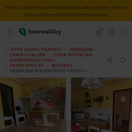
Vyzerá to, že náš server prechádza údržbou alebo ste offline. Niektoré
funkcie stránky môžu byť dočasne nedostupné.
Bezrealitky
Hlavné menu
Strážny pes
Správy
VÝPIS NEHNUTEĽNOSTÍ
PRENÁJOM
CHATA/CHALUPA
ČESKÁ REPUBLIKA
JIHOMORAVSKÝ KRAJ
OKRES BŘECLAV
BULHARY
PRENÁJOM REKREAČNÉHO OBJEKTU
• 3 LOŽNICE BEZ REALITKY