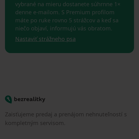
vybrané na mieru dostanete súhrnne 1×
denne e-mailom. S Premium profilom
máte po ruke rovno 5 strážcov a keď sa
niečo objaví, informujú vás obratom.
Nastaviť strážneho psa
Bezrealitky
Zaisťujeme predaj a prenájom nehnuteľností s
kompletným servisom.