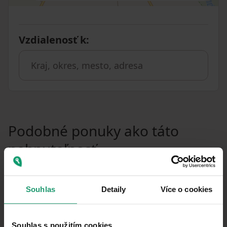
Vzdialenosť k
:
Podobné ponuky ako táto
nehnuteľnosť
PRENÁJOM
CHATA/CHALUPA
Souhlas
Detaily
Více o cookies
PRENÁJOM REKREAČNÉHO OBJEKTU
Velké Bílovice - Velké Bílovice, Jihomoravský kraj
Souhlas s použitím cookies