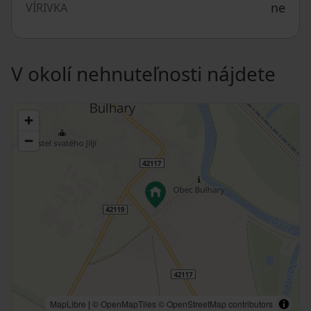
ne
VÍRIVKA
V okolí nehnuteľnosti nájdete
MapLibre
|
© OpenMapTiles
© OpenStreetMap contributors