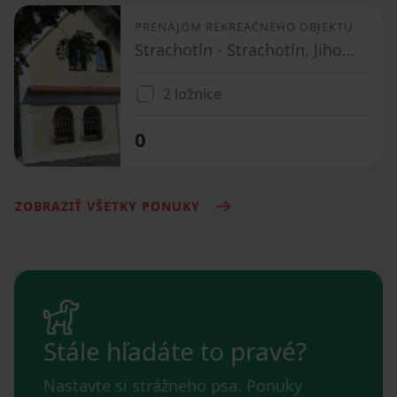
PRENÁJOM REKREAČNÉHO OBJEKTU
Strachotín - Strachotín, Jihomoravský kraj
2 ložnice
0
ZOBRAZIŤ VŠETKY PONUKY
Stále hľadáte to pravé?
Nastavte si strážneho psa. Ponuky