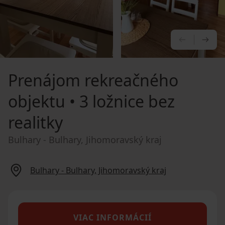
PREDCHÁ
NA
Prenájom rekreačného
objektu
• 3 ložnice bez
realitky
Bulhary - Bulhary, Jihomoravský kraj
Bulhary - Bulhary, Jihomoravský kraj
VIAC INFORMÁCIÍ