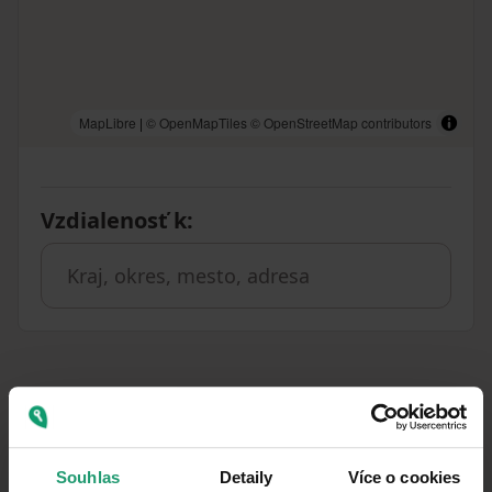
MapLibre
|
© OpenMapTiles
© OpenStreetMap contributors
Vzdialenosť k
:
Podobné ponuky ako táto
nehnuteľnosť
Souhlas
Detaily
Více o cookies