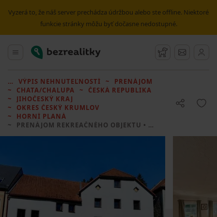
Vyzerá to, že náš server prechádza údržbou alebo ste offline. Niektoré
funkcie stránky môžu byť dočasne nedostupné.
Bezrealitky
Hlavné menu
Strážny pes
Správy
VÝPIS NEHNUTEĽNOSTÍ
PRENÁJOM
CHATA/CHALUPA
ČESKÁ REPUBLIKA
JIHOČESKÝ KRAJ
OKRES ČESKÝ KRUMLOV
HORNÍ PLANÁ
PRENÁJOM REKREAČNÉHO OBJEKTU
• 2 LOŽNICE BEZ REALITKY