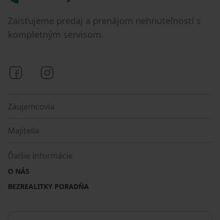
Zaisťujeme predaj a prenájom nehnuteľností s
kompletným servisom.
Bezrealitky na Facebooku
Bezrealitky na Instagrame
Záujemcovia
Majitelia
Ďalšie informácie
O NÁS
BEZREALITKY PORADŇA