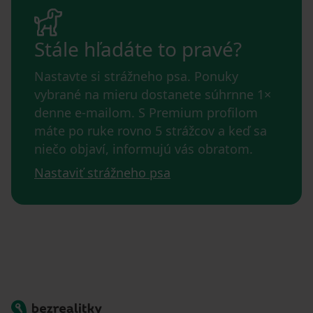
Stále hľadáte to pravé?
Nastavte si strážneho psa. Ponuky
vybrané na mieru dostanete súhrnne 1×
denne e-mailom. S Premium profilom
máte po ruke rovno 5 strážcov a keď sa
niečo objaví, informujú vás obratom.
Nastaviť strážneho psa
Bezrealitky