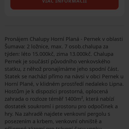
VIAC INFORMÁCIÍ
Pronájem Chalupy Horní Planá - Pernek v oblasti
Šumava: 2 ložnice, max. 7 osob.chalupa za
týden: léto 15.000kč, zima 13.000kč. Chalupa
Pernek je součástí původního venkovského
statku, z něhož pronajímáme jeho spodní část.
Statek se nachází přímo na návsi v obci Pernek u
Horní Plané, v klidném prostředí nedaleko Lipna.
Hostům je k dispozici prostorná, oplocená
zahrada o rozloze téměř 1400m², která nabízí
dostatek soukromí i prostoru pro odpočinek a
hry. Na zahradě najdete venkovní pergolu s
posezením a krbem, venkovní ohniště a
příjemné zázemí pro trávení času venku.