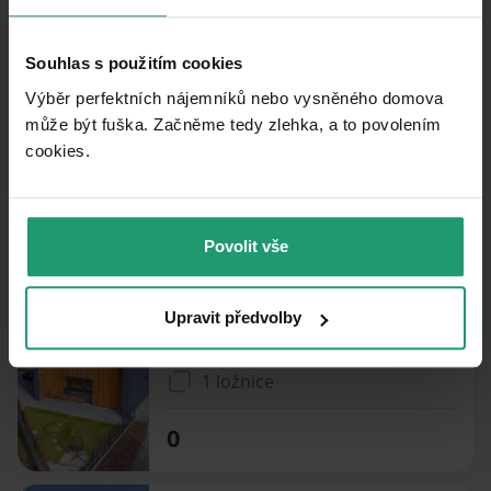
PRENÁJOM
CHATA/CHALUPA
Souhlas s použitím cookies
PRENÁJOM REKREAČNÉHO OBJEKTU
Výběr perfektních nájemníků nebo vysněného domova
Křišťanov - Křišťanov, Jihočeský kraj
může být fuška. Začněme tedy zlehka, a to povolením
cookies.​
3 ložnice
0
Povolit vše
PRENÁJOM REKREAČNÉHO OBJEKTU
Upravit předvolby
Frymburk - Frymburk, Jihočeský kraj
1 ložnice
0