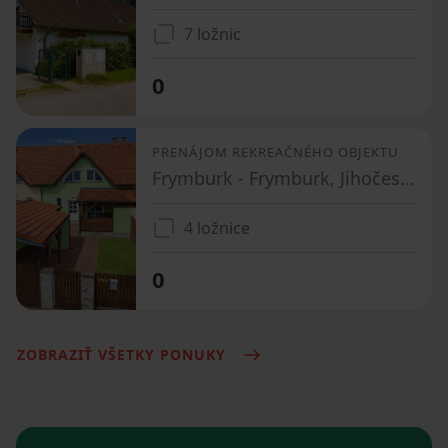
7 ložnic
0
PRENÁJOM REKREAČNÉHO OBJEKTU
Frymburk - Frymburk, Jihočeský kraj
4 ložnice
0
ZOBRAZIŤ VŠETKY PONUKY