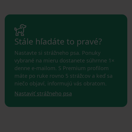
Stále hľadáte to pravé?
Nastavte si strážneho psa. Ponuky
vybrané na mieru dostanete súhrnne 1×
denne e-mailom. S Premium profilom
máte po ruke rovno 5 strážcov a keď sa
niečo objaví, informujú vás obratom.
Nastaviť strážneho psa