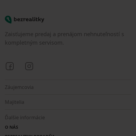
Bezrealitky
Zaisťujeme predaj a prenájom nehnuteľností s
kompletným servisom.
Bezrealitky na Facebooku
Bezrealitky na Instagrame
Záujemcovia
Majitelia
Ďalšie informácie
O NÁS