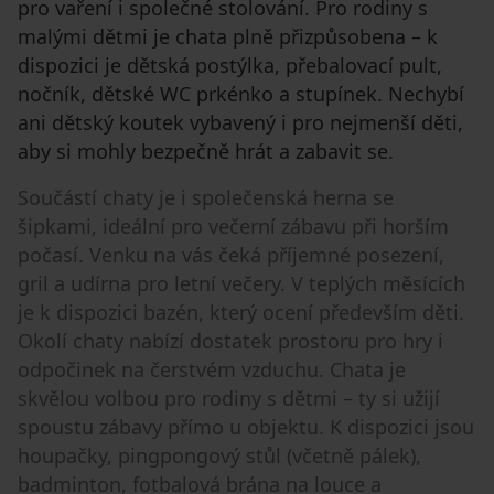
pro vaření i společné stolování. Pro rodiny s
malými dětmi je chata plně přizpůsobena – k
dispozici je dětská postýlka, přebalovací pult,
nočník, dětské WC prkénko a stupínek. Nechybí
ani dětský koutek vybavený i pro nejmenší děti,
aby si mohly bezpečně hrát a zabavit se.
Součástí chaty je i společenská herna se
šipkami, ideální pro večerní zábavu při horším
počasí. Venku na vás čeká příjemné posezení,
gril a udírna pro letní večery. V teplých měsících
je k dispozici bazén, který ocení především děti.
Okolí chaty nabízí dostatek prostoru pro hry i
odpočinek na čerstvém vzduchu. Chata je
skvělou volbou pro rodiny s dětmi – ty si užijí
spoustu zábavy přímo u objektu. K dispozici jsou
houpačky, pingpongový stůl (včetně pálek),
badminton, fotbalová brána na louce a