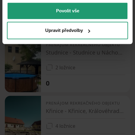
Podobné ponuky ako táto
nehnuteľnosť
Povolit vše
PRENÁJOM
CHATA/CHALUPA
Upravit předvolby
PRENÁJOM REKREAČNÉHO OBJEKTU
Studnice - Studnice u Náchoda, Královéhradecký kraj
2 ložnice
0
PRENÁJOM REKREAČNÉHO OBJEKTU
Křinice - Křinice, Královéhradecký kraj
4 ložnice