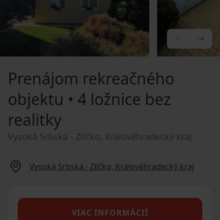
PREDCHÁ
NA
Prenájom rekreačného
objektu
• 4 ložnice bez
realitky
Vysoká Srbská - Zlíčko, Královéhradecký kraj
Vysoká Srbská - Zlíčko, Královéhradecký kraj
VIAC INFORMÁCIÍ