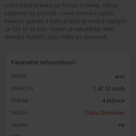
tréninková branka na florbal či hokej. Důraz
klademe na pohodlí – nové matrace zajistí
kvalitní spánek a ložní prádlo je možné zapůjčit
za 125 Kč za kus. Objekt je nekuřácký. Malí
domácí mazlíčci jsou vítáni po domluvě.
Parametre nehnuteľnosti
ano
BAZÉN
1 až 12 osob
KAPACITA
4 ložnice
SPÁLNE
Chata Domeček
NÁZOV
ne
SAUNA