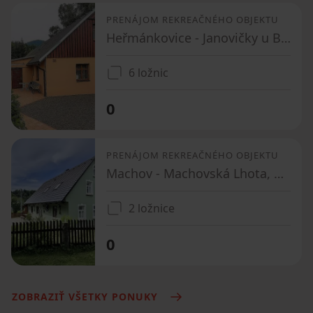
PRENÁJOM REKREAČNÉHO OBJEKTU
Heřmánkovice - Janovičky u Broumova, Královéhradecký kraj
6 ložnic
0
PRENÁJOM REKREAČNÉHO OBJEKTU
Machov - Machovská Lhota, Královéhradecký kraj
2 ložnice
0
ZOBRAZIŤ VŠETKY PONUKY