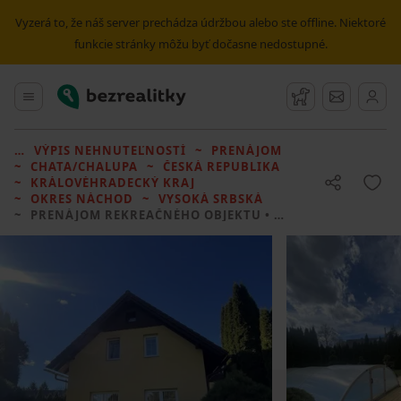
Vyzerá to, že náš server prechádza údržbou alebo ste offline. Niektoré
funkcie stránky môžu byť dočasne nedostupné.
Bezrealitky
Hlavné menu
Strážny pes
Správy
VÝPIS NEHNUTEĽNOSTÍ
PRENÁJOM
CHATA/CHALUPA
ČESKÁ REPUBLIKA
KRÁLOVÉHRADECKÝ KRAJ
OKRES NÁCHOD
VYSOKÁ SRBSKÁ
PRENÁJOM REKREAČNÉHO OBJEKTU
• 4 LOŽNICE BEZ REALITKY