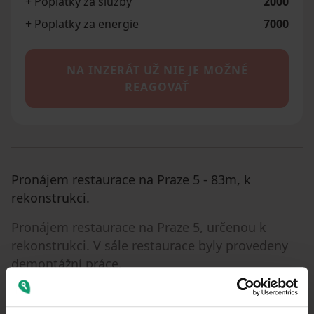
+ Poplatky za služby
2000
+ Poplatky za energie
7000
NA INZERÁT UŽ NIE JE MOŽNÉ
REAGOVAŤ
Pronájem restaurace na Praze 5 - 83m, k
rekonstrukci.
Pronájem restaurace na Praze 5, určenou k
rekonstrukci. V sále restaurace byly provedeny
demontážní práce.
Vybavená kuchyň a velky sklep.