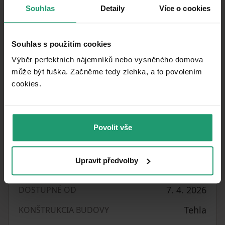
Restaurace je zkolaudována jako teplá kuchyně.
Souhlas
Detaily
Více o cookies
Prostory se nachází na zastávce Klamovka, 10
minut od Andělu.
Souhlas s použitím cookies
Nájem - 20 500 Kč + elektřina a plyn 10 000 Kč
Výběr perfektních nájemníků nebo vysněného domova
může být fuška. Začněme tedy zlehka, a to povolením
Vratná jistota (kauce) - není
cookies.​
Provize - není
Jednorázové odstupné - 120 000 Kč
Povolit vše
Upravit předvolby
Parametre nehnuteľnosti
7. 4. 2026
DOSTUPNÉ OD
Tehla
KONŠTRUKCIA BUDOVY