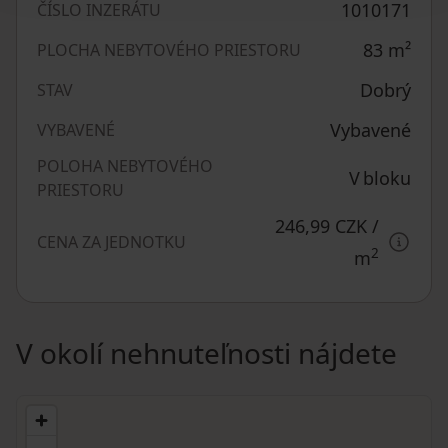
1010171
ČÍSLO INZERÁTU
83
m²
PLOCHA NEBYTOVÉHO PRIESTORU
Dobrý
STAV
Vybavené
VYBAVENÉ
POLOHA NEBYTOVÉHO
V bloku
PRIESTORU
246,99 CZK
/
CENA ZA JEDNOTKU
2
m
V okolí nehnuteľnosti nájdete