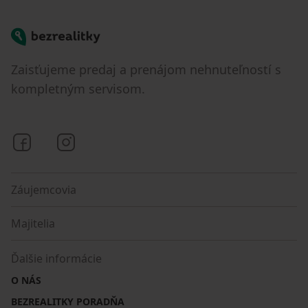
Bezrealitky
Zaisťujeme predaj a prenájom nehnuteľností s
kompletným servisom.
Bezrealitky na Facebooku
Bezrealitky na Instagrame
Záujemcovia
Majitelia
Ďalšie informácie
O NÁS
BEZREALITKY PORADŇA