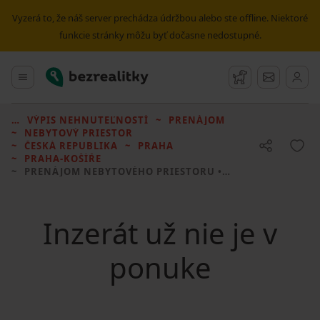
Vyzerá to, že náš server prechádza údržbou alebo ste offline. Niektoré
funkcie stránky môžu byť dočasne nedostupné.
Bezrealitky
Hlavné menu
Strážny pes
Správy
VÝPIS NEHNUTEĽNOSTÍ
PRENÁJOM
NEBYTOVÝ PRIESTOR
ČESKÁ REPUBLIKA
PRAHA
PRAHA-KOŠÍŘE
PRENÁJOM NEBYTOVÉHO PRIESTORU
• 83 M² BEZ REALITKY
Inzerát už nie je v
ponuke