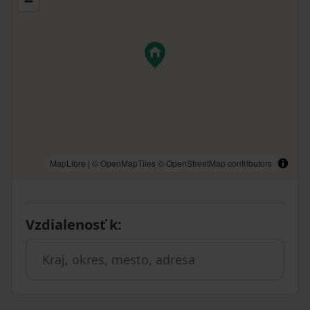
MapLibre
|
© OpenMapTiles
© OpenStreetMap contributors
Vzdialenosť k
: