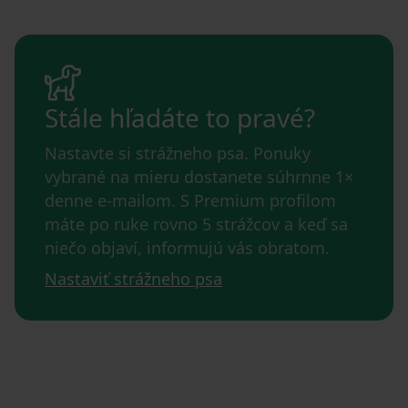
Stále hľadáte to pravé?
Nastavte si strážneho psa. Ponuky
vybrané na mieru dostanete súhrnne 1×
denne e-mailom. S Premium profilom
máte po ruke rovno 5 strážcov a keď sa
niečo objaví, informujú vás obratom.
Nastaviť strážneho psa