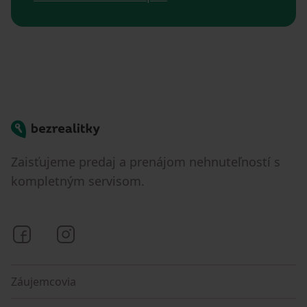
Bezrealitky
Zaisťujeme predaj a prenájom nehnuteľností s
kompletným servisom.
Bezrealitky na Facebooku
Bezrealitky na Instagrame
Záujemcovia