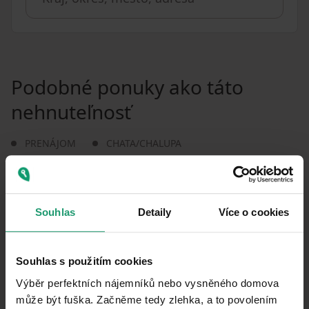
Podobné ponuky ako táto
nehnuteľnosť
PRENÁJOM
CHATA/CHALUPA
PRENÁJOM REKREAČNÉHO OBJEKTU
Čáslavice - Čáslavice, Kraj Vysočina
Souhlas
Detaily
Více o cookies
2 ložnice
Souhlas s použitím cookies
0
Výběr perfektních nájemníků nebo vysněného domova
může být fuška. Začněme tedy zlehka, a to povolením