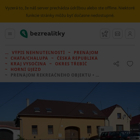
Vyzerá to, že náš server prechádza údržbou alebo ste offline. Niektoré
funkcie stránky môžu byť dočasne nedostupné.
Bezrealitky
Hlavné menu
Strážny pes
Správy
VÝPIS NEHNUTEĽNOSTÍ
PRENÁJOM
CHATA/CHALUPA
ČESKÁ REPUBLIKA
KRAJ VYSOČINA
OKRES TŘEBÍČ
HORNÍ ÚJEZD
PRENÁJOM REKREAČNÉHO OBJEKTU
• 4 LOŽNICE BEZ REALITKY