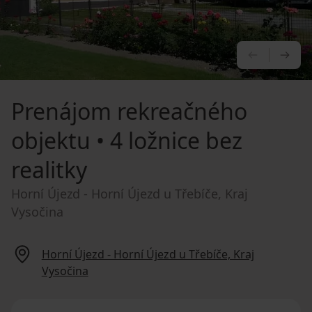
PREDCHÁ
NA
Prenájom rekreačného
objektu
• 4 ložnice bez
realitky
Horní Újezd - Horní Újezd u Třebíče, Kraj
Vysočina
Horní Újezd - Horní Újezd u Třebíče, Kraj
Vysočina