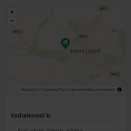
MapLibre
|
© OpenMapTiles
© OpenStreetMap contributors
Vzdialenosť k
: