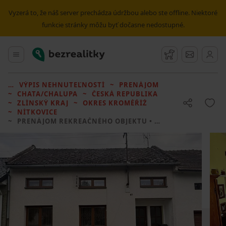
Vyzerá to, že náš server prechádza údržbou alebo ste offline. Niektoré
funkcie stránky môžu byť dočasne nedostupné.
Bezrealitky
Hlavné menu
Strážny pes
Správy
VÝPIS NEHNUTEĽNOSTÍ
PRENÁJOM
CHATA/CHALUPA
ČESKÁ REPUBLIKA
ZLÍNSKÝ KRAJ
OKRES KROMĚŘÍŽ
NÍTKOVICE
PRENÁJOM REKREAČNÉHO OBJEKTU
• 3 LOŽNICE BEZ REALITKY