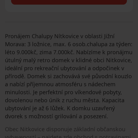
Pronájem Chalupy Nítkovice v oblasti Jižní
Morava: 3 ložnice, max. 6 osob.chalupa za týden:
léto 9.000kč, zima 7.000kč. Nabízíme k pronájmu
útulný malý retro domek v klidné obci Nitkovice,
ideální pro rekreační ubytování a odpočinek v
přírodě. Domek si zachovává své původní kouzlo
a nabízí příjemnou atmosféru s nádechem
minulosti. Je perfektní pro víkendové pobyty,
dovolenou nebo únik z ruchu města. Kapacita
ubytování je až 6 lůžek. K domku uzavřený
dvorek s možností grilování a posezení.
Obec Nitkovice disponuje základní občanskou
vybaveností – najdete zde obchod s potravinami