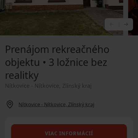
PREDCHÁ
NA
Prenájom rekreačného
objektu
• 3 ložnice bez
realitky
Nítkovice - Nítkovice, Zlínský kraj
Nítkovice - Nítkovice, Zlínský kraj
VIAC INFORMÁCIÍ