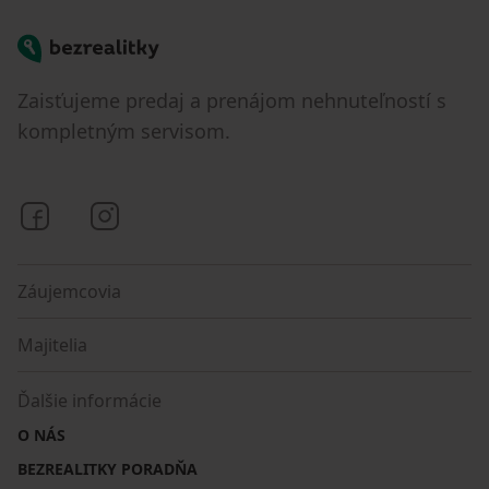
Bezrealitky
Zaisťujeme predaj a prenájom nehnuteľností s
kompletným servisom.
Bezrealitky na Facebooku
Bezrealitky na Instagrame
Záujemcovia
Majitelia
Ďalšie informácie
O NÁS
BEZREALITKY PORADŇA