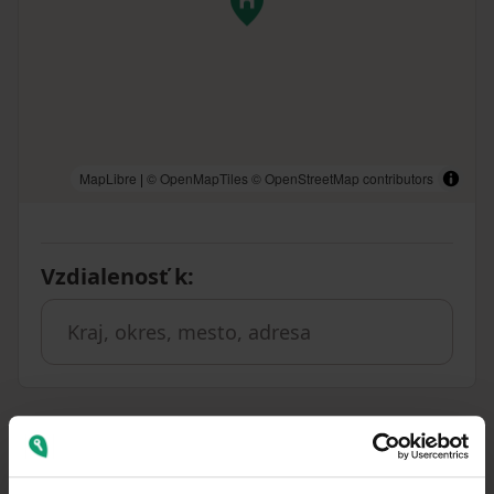
MapLibre
|
© OpenMapTiles
© OpenStreetMap contributors
Vzdialenosť k
:
Podobné ponuky ako táto