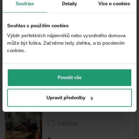
nehnuteľnosť
Souhlas
Detaily
Více o cookies
PRENÁJOM
CHATA/CHALUPA
Souhlas s použitím cookies
Výběr perfektních nájemníků nebo vysněného domova
PRENÁJOM REKREAČNÉHO OBJEKTU
může být fuška. Začněme tedy zlehka, a to povolením
Bukovany - Bukovany u Kyjova, Jihomoravský kraj
cookies.​
2 ložnice
0
Povolit vše
Upravit předvolby
PRENÁJOM REKREAČNÉHO OBJEKTU
Vřesovice - Vřesovice, Jihomoravský kraj
3 ložnice