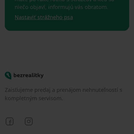
niečo objaví, informujú vás obratom.
Nastaviť strážneho psa
Bezrealitky
Zaisťujeme predaj a prenájom nehnuteľností s
kompletným servisom.
Bezrealitky na Facebooku
Bezrealitky na Instagrame