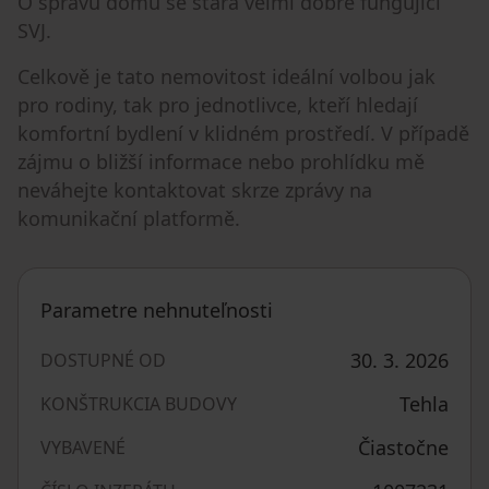
O správu domu se stará velmi dobře fungující
SVJ.
Celkově je tato nemovitost ideální volbou jak
pro rodiny, tak pro jednotlivce, kteří hledají
komfortní bydlení v klidném prostředí. V případě
zájmu o bližší informace nebo prohlídku mě
neváhejte kontaktovat skrze zprávy na
komunikační platformě.
Parametre nehnuteľnosti
30. 3. 2026
DOSTUPNÉ OD
Tehla
KONŠTRUKCIA BUDOVY
Čiastočne
VYBAVENÉ