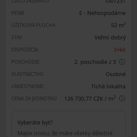
1007231
ČÍSLO INZERÁTU
E - Nehospodárne
PENB
52
m²
ÚŽITKOVÁ PLOCHA
Veľmi dobrý
STAV
3+kk
DISPOZÍCIA
2. poschodie z 3
POSCHODIE
Osobné
VLASTNÍCTVO
Tichá lokalita
UMIESTNENIE
2
126 730,77 CZK
/ m
CENA ZA JEDNOTKU
Vyberáte byt?
Majte istotu, že máte všetky dôležité