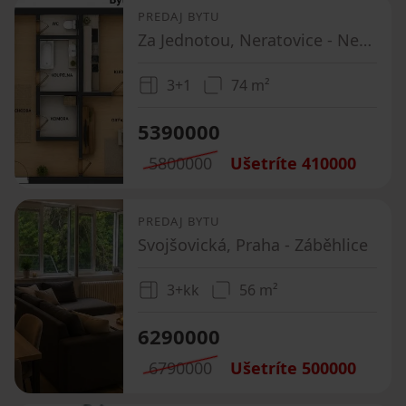
PREDAJ BYTU
Za Jednotou, Neratovice - Neratovice, Středočeský kraj
3+1
74 m²
5390000
5800000
Ušetríte
410000
PREDAJ BYTU
Svojšovická, Praha - Záběhlice
3+kk
56 m²
6290000
6790000
Ušetríte
500000