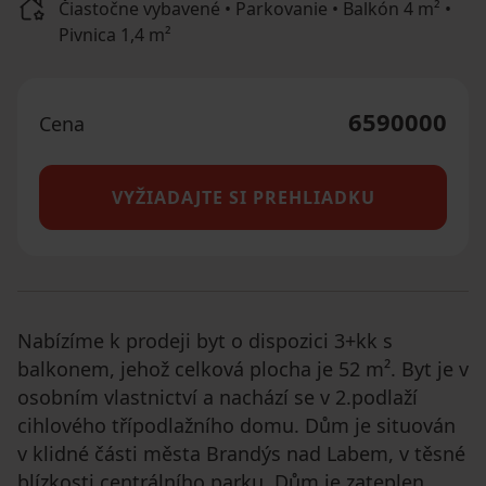
Čiastočne vybavené • Parkovanie • Balkón 4 m² •
Pivnica 1,4 m²
6590000
Cena
VYŽIADAJTE SI PREHLIADKU
Nabízíme k prodeji byt o dispozici 3+kk s
balkonem, jehož celková plocha je 52 m². Byt je v
osobním vlastnictví a nachází se v 2.podlaží
cihlového třípodlažního domu. Dům je situován
v klidné části města Brandýs nad Labem, v těsné
blízkosti centrálního parku. Dům je zateplen,