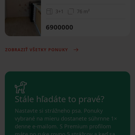
3+1
76 m²
6900000
ZOBRAZIŤ VŠETKY PONUKY
Stále hľadáte to pravé?
Nastavte si strážneho psa. Ponuky
vybrané na mieru dostanete súhrnne 1×
denne e-mailom. S Premium profilom
máte po ruke rovno 5 strážcov a keď sa