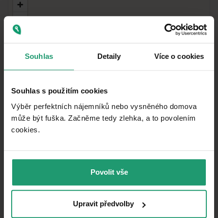
Souhlas
Detaily
Více o cookies
Souhlas s použitím cookies
Výběr perfektních nájemníků nebo vysněného domova
může být fuška. Začněme tedy zlehka, a to povolením
cookies.​
MapLibre
|
© OpenMapTiles
© OpenStreetMap contributors
Povolit vše
Vzdialenosť k
:
Upravit předvolby