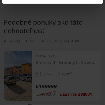
Podobné ponuky ako táto
nehnuteľnosť
PREDAJ
BYT
3+1
,
3+KK
,
4+1
,
4+KK
PREDAJ BYTU
Břežany II - Břežany II, Středočeský kraj
3+kk
63 m²
6199999
6490000
Ušetríte
290001