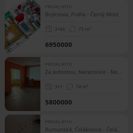
PREDAJ BYTU
Bryksova, Praha - Černý Most
3+kk
73 m²
6950000
PREDAJ BYTU
Za Jednotou, Neratovice - Neratovice, Středočeský kraj
3+1
74 m²
5800000
PREDAJ BYTU
Rumunská, Čelákovice - Čelákovice, Středočeský kraj