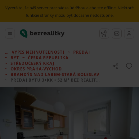
Vyzerá to, že náš server prechádza údržbou alebo ste offline. Niektoré
funkcie stránky môžu byť dočasne nedostupné.
Bezrealitky
Hlavné menu
Strážny pes
Správy
VÝPIS NEHNUTEĽNOSTÍ
PREDAJ
BYT
ČESKÁ REPUBLIKA
STŘEDOČESKÝ KRAJ
OKRES PRAHA-VÝCHOD
BRANDÝS NAD LABEM-STARÁ BOLESLAV
PREDAJ BYTU
3+KK • 52 M² BEZ REALITKY