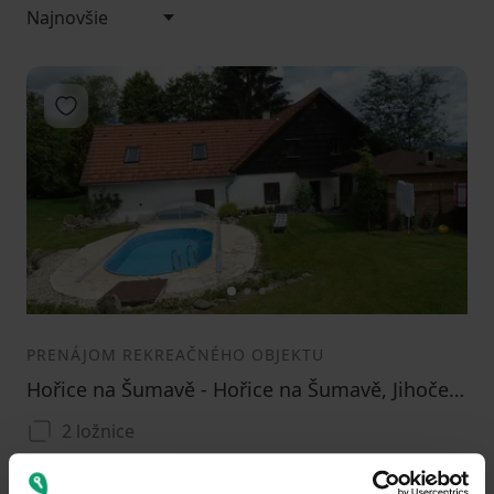
Pridať do obľúbených
1
2
3
PRENÁJOM REKREAČNÉHO OBJEKTU
Hořice na Šumavě - Hořice na Šumavě, Jihočeský kraj
2 ložnice
0