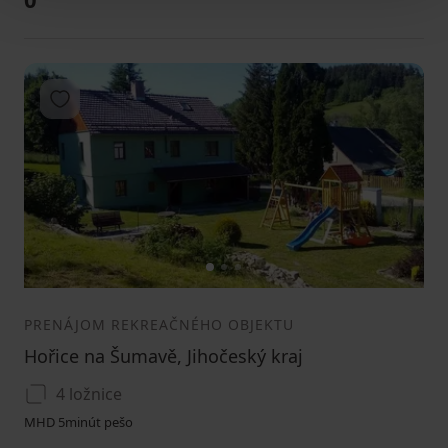
Pridať do obľúbených
1
2
3
PRENÁJOM REKREAČNÉHO OBJEKTU
Hořice na Šumavě, Jihočeský kraj
4 ložnice
MHD 5minút pešo