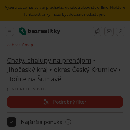
Prenájom rekreačného objektu Hořice na Šumavě | Bezreal
Vyzerá to, že náš server prechádza údržbou alebo ste offline. Niektoré
funkcie stránky môžu byť dočasne nedostupné.
Bezrealitky
Hlavné menu
Strážny pes
Správy
Zobraziť mapu
Vyhľadávať pri pohybe v mape
Chaty, chalupy na prenájom
•
Jihočeský kraj
•
okres Český Krumlov
•
Hořice na Šumavě
(
3 NEHNUTEĽNOSTI
)
Podrobný filter
Najširšia ponuka