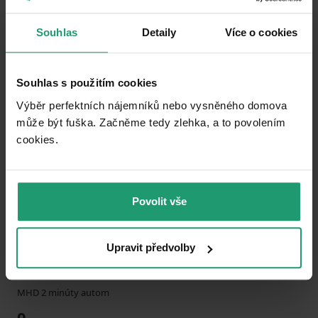
Souhlas
Detaily
Více o cookies
Pridať do obľúbených
Souhlas s použitím cookies
Výběr perfektních nájemníků nebo vysněného domova
může být fuška. Začněme tedy zlehka, a to povolením
cookies.​
1
2
3
Povolit vše
PRENÁJOM REKREAČNÉHO OBJEKTU
Hořice na Šumavě - Hořice na Šumavě, Jihočeský kraj
Upravit předvolby
3 ložnice
MHD 2 minúty autom
0