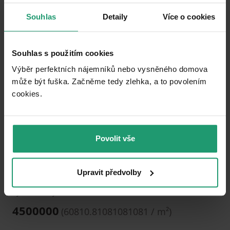
Souhlas
Detaily
Více o cookies
Pridať do obľúbených
Souhlas s použitím cookies
Výběr perfektních nájemníků nebo vysněného domova
může být fuška. Začněme tedy zlehka, a to povolením
cookies.​
1
2
3
Povolit vše
PREDAJ BYTU
Havlíčkova, Valašské Meziříčí - Valašské Meziříčí-město, Zlínský kraj
Upravit předvolby
3+1
74 m²
Vybavené • Výťah • Parkovanie • Lodžia 3 m²
4500000
(
60810.81081081081 / m²
)