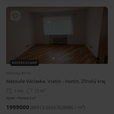
Pridať do obľúbených
1
2
3
REZERVOVANÉ
PREDAJ BYTU
Matouše Václavka, Vsetín - Vsetín, Zlínský kraj
1+kk
23 m²
Výťah • Pivnica 3 m²
1999000
(
86913.04347826086 / m²
)