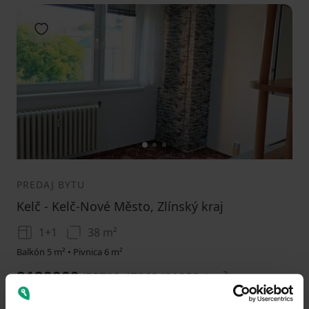
Pridať do obľúbených
1
2
3
PREDAJ BYTU
Kelč - Kelč-Nové Město, Zlínský kraj
1+1
38 m²
Balkón 5 m² • Pivnica 6 m²
2120000
(
55789.47368421053 / m²
)