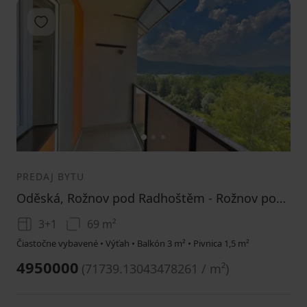
Pridať do obľúbených
1
2
3
PREDAJ BYTU
Oděská, Rožnov pod Radhoštěm - Rožnov pod Radhoštěm, Zlínský kraj
3+1
69 m²
Čiastočne vybavené • Výťah • Balkón 3 m² • Pivnica 1,5 m²
4950000
(
71739.13043478261 / m²
)