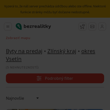
Predaj bytu okres Vsetín | Bezrealitky
Vyzerá to, že náš server prechádza údržbou alebo ste offline. Niektoré
funkcie stránky môžu byť dočasne nedostupné.
Bezrealitky
Hlavné menu
Strážny pes
Správy
Zobraziť mapu
Vyhľadávať pri pohybe v mape
Byty na predaj
•
Zlínský kraj
•
okres
Vsetín
(
5 NEHNUTEĽNOSTÍ
)
Podrobný filter