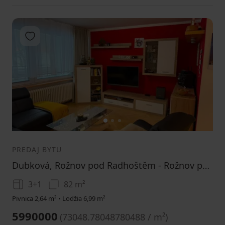
Pridať do obľúbených
1
2
3
PREDAJ BYTU
Dubková, Rožnov pod Radhoštěm - Rožnov pod Radhoštěm, Zlínský kraj
3+1
82 m²
Pivnica 2,64 m² • Lodžia 6,99 m²
5990000
(
73048.78048780488 / m²
)